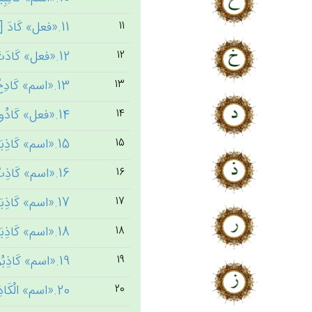
11.«فعل» كَادَ [2] ← کود
11
12.«فعل» كَادَتْ [1] ← کود
12
13.«اسم» كَادِح‌ٌ [1] ← کدح
13
14.«فعل» كَادُوا [5] ← کود
14
15.«اسم» كَاذِبَاً [2] ← کذب
15
16.«اسم» كَاذِب‌ٌ [2] ← کذب
16
17.«اسم» كَاذِبَة‌ٍ [1] ← کذب
17
18.«اسم» كَاذِبَة‌ٌ [1] ← کذب
18
19.«اسم» كَاذِبُون‌َ [10] ← کذب
19
20.«اسم» الْكَاذِبُون‌َ [3] ← کذب
20