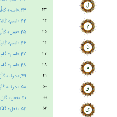
43.«اسم» كَافُورَاً [1] ← کافور
43
44.«اسم» كَالِحُون‌َ [1] ← کلح
44
45.«فعل» كَالُوا [1] ← کیل
45
46.«اسم» كَامِلَة‌ً [1] ← کمل
46
47.«اسم» كَامِلَة‌ٌ [1] ← کمل
47
48.«اسم» كَامِلَيْن‌ِ [1] ← کمل
48
49.«حرف» كَأَنْ [9]
49
50.«حرف» كَأَنَّ [31]
50
51.«فعل» كَان‌َ [422] ← کون
51
52.«فعل» كَانَا [2] ← کون
52