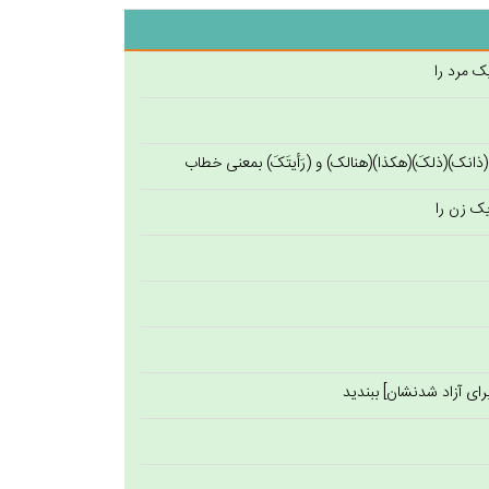
ذانک)(ذلکَ)(هکذا)(هنالک) و (رَأیتَکَ) بمعنی خطاب
راى آزاد شدنشان] ببنديد