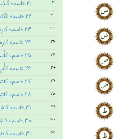
21.«اسم» كَاذِبِين‌َ [3] ← کذب
21
22.«اسم» الْكَاذِبِين‌َ [10] ← کذب
22
23.«اسم» كَارِهُون‌َ [6] ← کره
23
24.«اسم» كَارِهِين‌َ [1] ← کره
24
25.«اسم» كَأْسَاً [3] ← کاس
25
26.«اسم» كَأْس‌ٍ [3] ← کاس
26
27.«اسم» كَاشِف‌َ [2] ← کشف
27
28.«اسم» كَاشِفَات‌ُ [1] ← کشف
28
29.«اسم» كَاشِفَة‌ٌ [1] ← کشف
29
30.«اسم» كَاشِفُوا [1] ← کشف
30
31.«اسم» كَاظِمِين‌َ [1] ← کظم
31