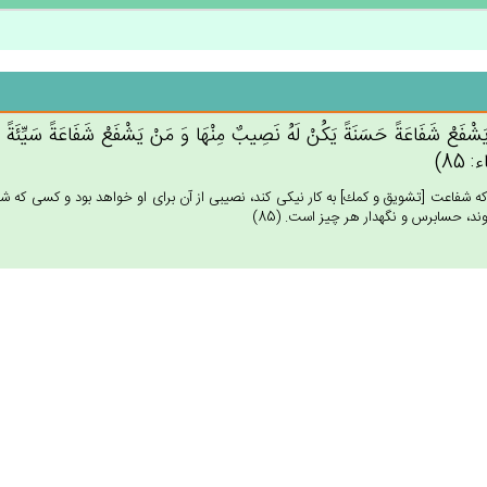
َشْفَع‌ْ شَفَاعَة‌ً حَسَنَة‌ً يَكُنْ‌ لَه‌ُ نَصِيب‌ٌ مِنْهَا وَ مَنْ‌ يَشْفَع‌ْ شَفَاعَة‌ً سَيِّئَة‌ً يَك
 85)
 شفاعت [تشويق و كمك‏] به كار نيكى كند، نصيبى از آن براى او خواهد بود و كسى كه شف
ند، حسابرس و نگهدار هر چيز است. (85)