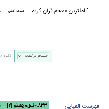
کاملترین معجم قرآن کریم
صفحه اصلی
ر
فهرست الفبایی
833.«فعل» يَشْفَع‌ْ [2] ← شفع