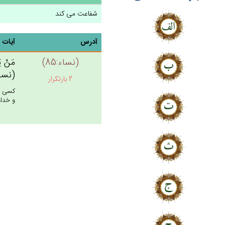
شفاعت می کند
آدرس
آیات
(نساء:85)
مَنْ‌ ي
(نساء:
2 بارتکرار
كسى كه
و خداو