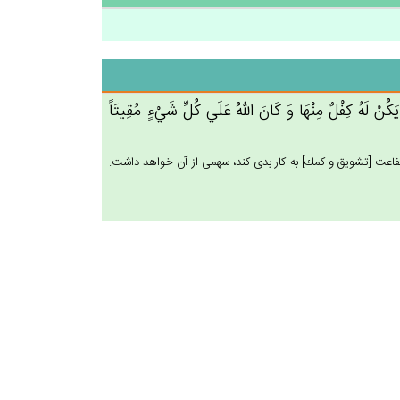
ُنْ‌ لَه‌ُ كِفْل‌ٌ مِنْهَا وَ كَان‌َ الله‌ُ عَلَي‌ كُل‌ِّ شَي‌ْءٍ مُقِيتَاً
اعت [تشويق و كمك‏] به كار بدى كند، سهمى از آن خواهد داشت.