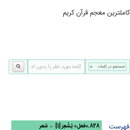
کاملترین معجم قرآن کریم
gle
tion
فهرست
828.«فعل» يُشْعِرَ [1] ← شعر