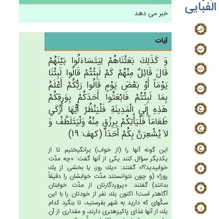
الفبایی
خبر می دهد
آیات
وَ كَذَلِك‌َ بَعَثْنَاهُم‌ْ لِيَتَسَاءَلُوا بَيْنَهُم‌ْ
قَال‌َ قَائِل‌ٌ مِنْهُم‌ْ كَم‌ْ لَبِثْتُم‌ْ قَالُوا لَبِثْنَا
يَوْمَاً أَوْ بَعْض‌َ يَوْم‌ٍ قَالُوا رَبُّكُم‌ْ أَعْلَم‌ُ
بِمَا لَبِثْتُم‌ْ فَابْعَثُوا أَحَدَكُمْ‌ بِوَرِقِكُم‌ْ
هَذِه‌ِ إِلَي‌ الْمَدِينَة‌ِ فَلْيَنْظُرْ أَيُّهَا أَزْكَي‌
طَعَامَاً فَلْيَأْتِكُمْ‌ بِرِزْق‌ٍ مِنْه‌ُ وَلْيَتَلَطَّف‌ْ وَ
لاَ يُشْعِرَن‌َّ بِكُم‌ْ أَحَدَاً (كهف: 19)
اين گونه آنها را (از خواب) برانگيختيم تا از
يكديگر سؤال كنند يكى از آنها گفت: «چه مدّت
خوابيديد؟!» گفتند: «يك روز، يا بخشى از يك
روز!» (و چون نتوانستند مدّت خوابشان را دقيقاً
بدانند) گفتند: «پروردگارتان از مدّت خوابتان
آگاهتر است! اكنون يك نفر از خودتان را با اين
سكّه‏اى كه داريد به شهر بفرستيد، تا بنگرد كدام
يك از آنها غذاى پاكيزه‏ترى دارند، و مقدارى از آن