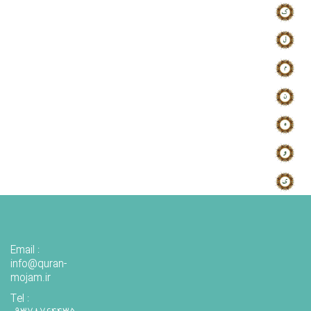
Email :
info@quran-
mojam.ir
Tel :