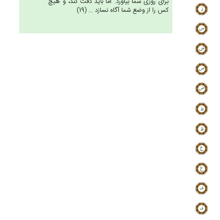
براى روزى شما بياورد. امّا بايد دقّت كند، و هيچ
كس را از وضع شما آگاه نسازد ... (19)