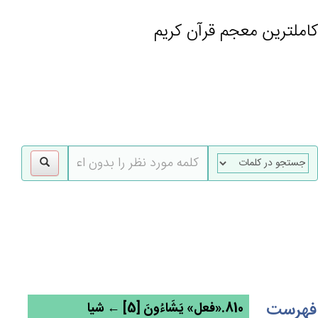
کاملترین معجم قرآن کریم
gle
tion
فهرست
810.«فعل» يَشَاءُون‌َ [5] ← شیا