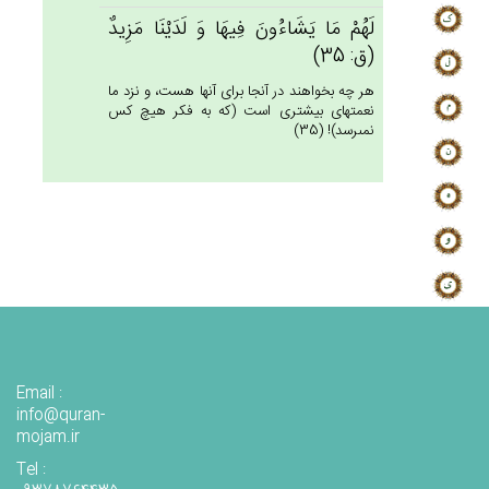
لَهُمْ‌ مَا يَشَاءُون‌َ فِيهَا وَ لَدَيْنَا مَزِيدٌ
(ق: 35)
هر چه بخواهند در آنجا براى آنها هست، و نزد ما
نعمتهاى بيشترى است (كه به فكر هيچ كس
نمى‏رسد)! (35)
Email :
info@quran-
mojam.ir
Tel :