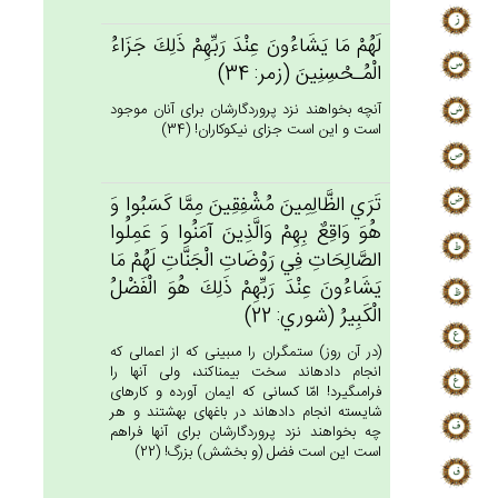
لَهُمْ‌ مَا يَشَاءُون‌َ عِنْدَ رَبِّهِم‌ْ ذَلِك‌َ جَزَاءُ
الْمُـحْسِنِين‌َ (زمر: 34)
آنچه بخواهند نزد پروردگارشان براى آنان موجود
است و اين است جزاى نيكوكاران! (34)
تَرَي‌ الظَّالِمِين‌َ مُشْفِقِين‌َ مِمَّا كَسَبُوا وَ
هُوَ وَاقِع‌ٌ بِهِم‌ْ وَالَّذِين‌َ آمَنُوا وَ عَمِلُوا
الصَّالِحَات‌ِ فِي‌ رَوْضَات‌ِ الْجَنَّات‌ِ لَهُمْ‌ مَا
يَشَاءُون‌َ عِنْدَ رَبِّهِم‌ْ ذَلِك‌َ هُوَ الْفَضْل‌ُ
الْكَبِيرُ (شوري: 22)
(در آن روز) ستمگران را مى‏بينى كه از اعمالى كه
انجام داده‏اند سخت بيمناكند، ولى آنها را
فرامى‏گيرد! امّا كسانى كه ايمان آورده و كارهاى
شايسته انجام داده‏اند در باغهاى بهشتند و هر
چه بخواهند نزد پروردگارشان براى آنها فراهم
است اين است فضل (و بخشش) بزرگ! (22)