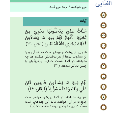
الفبایی
می خواهند / اراده می کنند
آیات
جَنَّات‌ُ عَدْن‌ٍ يَدْخُلُونَهَا تَجْرِي‌ مِنْ‌
تَحْتِهَا الْأَنْهَارُ لَهُم‌ْ فِيهَا مَا يَشَاءُون‌َ
كَذَلِك‌َ يَجْزِي‌ الله‌ُ الْمُتَّقِين‌َ (نحل: 31)
باغهايى از بهشت جاويدان است كه همگى وارد
آن مى‏شوند نهرها از زير درختانش مى‏گذرد هر چه
بخواهند در آنجا هست خداوند پرهيزگاران را
چنين پاداش مى‏دهد! (31)
لَهُم‌ْ فِيهَا مَا يَشَاءُون‌َ خَالِدِين‌َ كَان‌َ
عَلَي‌ رَبِّك‌َ وَعْدَاً مَسْؤُولاً (فرقان: 16)
هر چه بخواهند در آنجا برايشان فراهم است
جاودانه در آن خواهند ماند اين وعده‏اى است
مسلّم كه پروردگارت بر عهده گرفته است! (16)