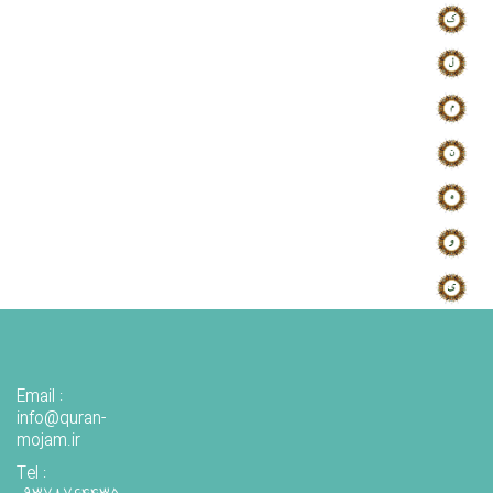
Email :
info@quran-
mojam.ir
Tel :