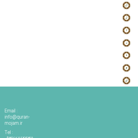
Email :
info@quran-
mojam.ir
Tel :