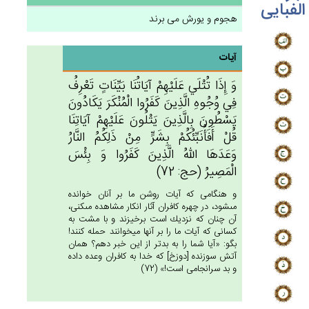
الفبایی
هجوم و یورش می برند
آیات
وَ إِذَا تُتْلَي‌ عَلَيْهِم‌ْ آيَاتُنَا بَيِّنَات‌ٍ تَعْرِف‌ُ
فِي‌ وُجُوه‌ِ الَّذِين‌َ كَفَرُوا الْمُنْكَرَ يَكَادُون‌َ
يَسْطُون‌َ بِالَّذِين‌َ يَتْلُون‌َ عَلَيْهِم‌ْ آيَاتِنَا
قُل‌ْ أَفَأُنَبِّئُكُم‌ْ بِشَرٍّ مِنْ‌ ذَلِكُم‌ُ النَّارُ
وَعَدَهَا الله‌ُ الَّذِين‌َ كَفَرُوا وَ بِئْس‌َ
الْمَصِيرُ (حج: 72)
و هنگامى كه آيات روشن ما بر آنان خوانده
مى‏شود، در چهره كافران آثار انكار مشاهده مى‏كنى،
آن چنان كه نزديك است برخيزند و با مشت به
كسانى كه آيات ما را بر آنها ميخوانند حمله كنند!
بگو: «آيا شما را به بدتر از اين خبر دهم؟ همان
آتش سوزنده [دوزخ‏] كه خدا به كافران وعده داده
و بد سرانجامى است!» (72)