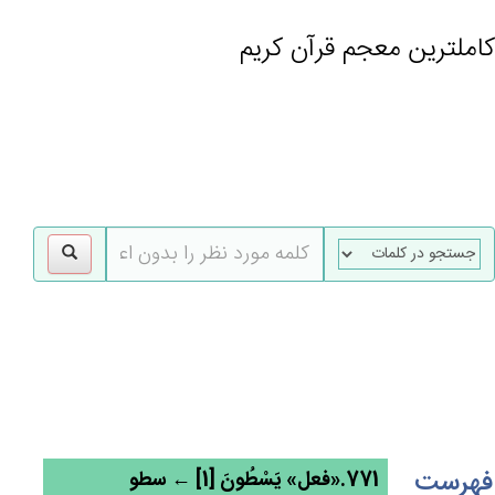
کاملترین معجم قرآن کریم
gle
tion
فهرست
771.«فعل» يَسْطُون‌َ [1] ← سطو