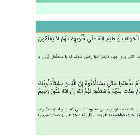
لْخَوَالِف‌ِ وَ طَبَع‌َ الله‌ُ عَلَي‌ قُلُوبِهِم‌ْ فَهُم‌ْ لاَ يَعْلَمُون‌َ
ت كافى براى جهاد دارند) آنها راضى شدند كه با متخلّفان [زنان و
َم‌ْ يَذْهَبُوا حَتَّي‌ يَسْتَأْذِنُوه‌ُ إِن‌َّ الَّذِين‌َ يَسْتَأْذِنُونَك‌َ
ْ‌ شِئْت‌َ مِنْهُم‌ْ وَاسْتَغْفِرْ لَهُم‌ُ الله‌َ إِن‌َّ الله‌َ غَفُورٌ رَحِيم‌ٌ
اشند، بى‏اجازه او جايى نمى‏روند كسانى كه از تو اجازه مى‏گيرند،
و اجازه بخواهند، به هر يك از آنان كه مى‏خواهى (و صلاح مى‏بينى)