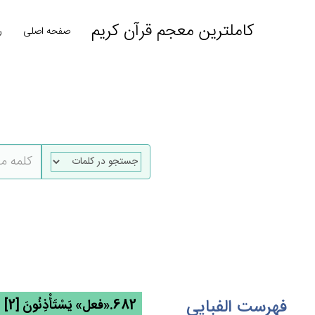
کاملترین معجم قرآن کریم
صفحه اصلی
ر
فهرست الفبایی
682.«فعل» يَسْتَأْذِنُونَ [2] ← اذن