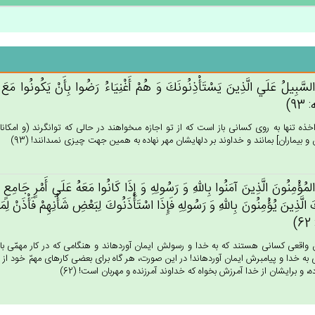
ا السَّبِيل‌ُ عَلَي‌ الَّذِين‌َ يَسْتَأْذِنُونَك‌َ وَ هُم‌ْ أَغْنِيَاءُ رَضُوا بِأَنْ‌ يَكُونُوا مَع‌َ ا
93)
اخذه تنها به روى كسانى باز است كه از تو اجازه مى‏خواهند در حالى كه توانگرند (و امكانا
و بيماران‏] بمانند و خداوند بر دلهايشان مهر نهاده به همين جهت چيزى نمى‏دانند! (93)
 المُؤْمِنُون‌َ الَّذِين‌َ آمَنُوا بِالله‌ِ وَ رَسُولِه‌ِ وَ إِذَا كَانُوا مَعَه‌ُ عَلَي‌ أَمْرٍ جَامِع‌ٍ ل
‌َ الَّذِين‌َ يُؤْمِنُون‌َ بِالله‌ِ وَ رَسُولِه‌ِ فَإِذَا اسْتَأْذَنُوك‌َ لِبَعْض‌ِ شَأْنِهِم‌ْ فَأْذَنْ‌ لِمَن
)
 واقعى كسانى هستند كه به خدا و رسولش ايمان آورده‏اند و هنگامى كه در كار مهمّى با او ب
 به خدا و پيامبرش ايمان آورده‏اند! در اين صورت، هر گاه براى بعضى كارهاى مهمّ خود از ت
ه، و برايشان از خدا آمرزش بخواه كه خداوند آمرزنده و مهربان است! (62)