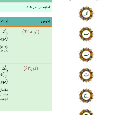
اجازه می خواهند
آدرس
آیات
(توبه:93)
إِنَّمَ
(توبه: 
راه مؤ
كودكان 
(نور:62)
إِنَّمَا
أُولَئِك
(نور: 62
مؤمنان
براستى
اجازه د