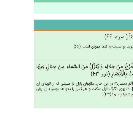
يمَاً (اسراء: 66)
يد او نسبت به شما مهربان است. (66)
َ يَخْرُج‌ُ مِن‌ْ خِلاَلِه‌ِ وَ يُنَزِّل‌ُ مِن‌َ السَّمَاءِ مِنْ‌ جِبَال‌ٍ فِيهَا
ُ بِالْأَبْصَارِ (نور: 43)
مى‏سازد؟! در اين حال، دانه‏هاى باران را مى‏بينى كه از لابه‏لاى آن
- دانه‏هاى تگرگ نازل مى‏كند، و هر كس را بخواهد بوسيله آن زيان
 را ببرد! (43)