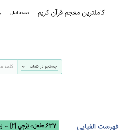
کاملترین معجم قرآن کریم
صفحه اصلی
ر
فهرست الفبایی
637.«فعل» يُزْجِي‌ [2] ← زجو