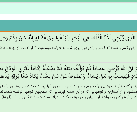
‌ُ الَّذِي‌ يُزْجِي‌ لَكُم‌ُ الْفُلْك‌َ فِي‌ الْبَحْرِ لِتَبْتَغُوا مِنْ‌ فَضْلِه‌ِ إِنَّه‌ُ كَان‌َ بِكُم‌ْ رَحِ
ارتان كسى است كه كشتى را در دريا براى شما به حركت درمى‏آورد، تا از نعمت او بهره‏مند شو
تَرَ أَن‌َّ الله‌َ يُزْجِي‌ سَحَابَاً ثُم‌َّ يُؤَلِّف‌ُ بَيْنَه‌ُ ثُم‌َّ يَجْعَلُه‌ُ رُكَامَاً فَتَرَي‌ الْوَدْق‌
َرَدٍ فَيُصِيب‌ُ بِه‌ِ مَنْ‌ يَشَاءُ وَ يَصْرِفُه‌ُ عَنْ‌ مَنْ‌ يَشَاءُ يَكَادُ سَنَا بَرْقِه‌ِ يَذْهَب‌
دى كه خداوند ابرهايى را به آرامى مى‏راند، سپس ميان آنها پيوند مى‏دهد، و بعد آن را متراكم 
ى‏شود و از آسمان- از كوه‏هايى كه در آن است [ابرهايى كه همچون كوه‏ها انباشته شده‏اند]
ند، و از هر كس بخواهد اين زيان را برطرف مى‏كند نزديك است درخشندگى برق آن (ابرها) چشمها