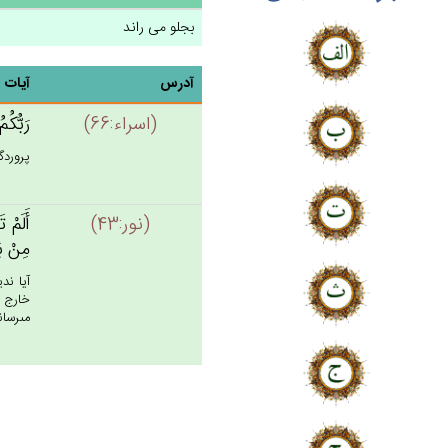
بجلو می راند
آدرس
آیات
(اسراء:66)
رَبُّكُم
پروردگ
(نور:43)
أَلَم‌ْ 
مِنْ‌ ب
آيا ندي
خارج م
مى‏رسا