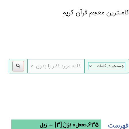
کاملترین معجم قرآن کریم
gle
tion
فهرست
635.«فعل» يَزَال‌ُ [3] ← زیل