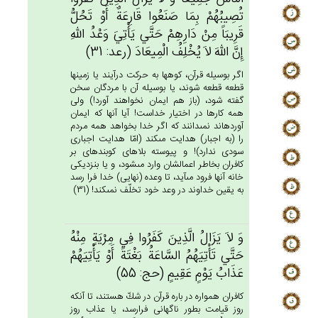
تُصِيبُهُمْ‌ بِمَا صَنَعُوا قَارِعَة‌ٌ أَوْ تَحُل‌ُّ
قَرِيبَاً مِنْ‌ دَارِهِم‌ْ حَتَّي‌ يَأْتِي‌َ وَعْدُ الله‌ِ
إِن‌َّ الله‌َ لاَ يُخْلِف‌ُ الْمِيعَادَ (رعد: 31)
اگر بوسيله قرآن، كوه‏ها به حركت درآيند يا زمينها
قطعه قطعه شوند، يا بوسيله آن با مردگان سخن
گفته شود، (باز هم ايمان نخواهند آورد!) ولى
همه كارها در اختيار خداست! آيا آنها كه ايمان
آورده‏اند نمى‏دانند كه اگر خدا بخواهد همه مردم
را (به اجبار) هدايت مى‏كند (امّا هدايت اجبارى
سودى ندارد)! و پيوسته بلاهاى كوبنده‏اى بر
كافران بخاطر اعمالشان وارد مى‏شود، و يا بنزديكى
خانه آنها فرود مى‏آيد، تا وعده (نهايى) خدا فرا رسد
به يقين خداوند در وعد خود تخلّف نمى‏كند! (31)
وَ لاَ يَزَال‌ُ الَّذِين‌َ كَفَرُوا فِي‌ مِرْيَة‌ٍ مِنْه‌ُ
حَتَّي‌ تَأْتِيَهُم‌ُ السَّاعَة‌ُ بَغْتَة‌ً أَوْ يَأْتِيَهُم‌ْ
عَذَاب‌ُ يَوْم‌ٍ عَقِيم‌ٍ (حج: 55)
كافران همواره در باره قرآن در شكّ هستند، تا آنكه
روز قيامت بطور ناگهانى فرارسد، يا عذاب روز