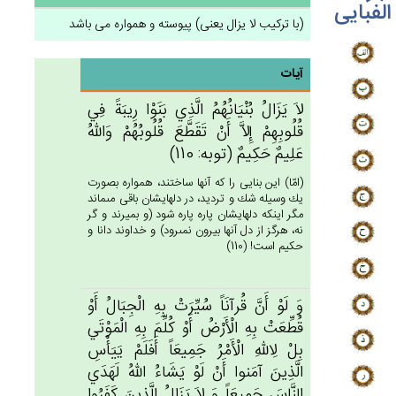
الفبایی
(با ترکیب لا یزال یعنی) پیوسته و همواره می باشد
آیات
لاَ يَزَال‌ُ بُنْيَانُهُم‌ُ الَّذِي‌ بَنَوْا رِيبَة‌ً فِي‌
قُلُوبِهِم‌ْ إِلاَّ أَنْ‌ تَقَطَّع‌َ قُلُوبُهُم‌ْ وَالله‌ُ
عَلِيم‌ٌ حَكِيم‌ٌ (توبه: 110)
(امّا) اين بنايى را كه آنها ساختند، همواره بصورت
يك وسيله شك و ترديد، در دلهايشان باقى مى‏ماند
مگر اينكه دلهايشان پاره پاره شود (و بميرند و گر
نه، هرگز از دل آنها بيرون نمى‏رود) و خداوند دانا و
حكيم است! (110)
وَ لَوْ أَن‌َّ قُرآنَاً سُيِّرَت‌ْ بِه‌ِ الْجِبَال‌ُ أَوْ
قُطِّعَت‌ْ بِه‌ِ الْأَرْض‌ُ أَوْ كُلِّم‌َ بِه‌ِ الْمَوْتَي‌
بِلْ‌ لِالله‌ِ الْأَمْرُ جَمِيعَاً أَفَلَم‌ْ يَيَأْس‌ِ
الَّذِين‌َ آمَنوا أَنْ‌ لَوْ يَشَاءُ الله‌ُ لَهَدَي‌
النَّاس‌َ جَمِيعَاً وَ لاَ يَزَال‌ُ الَّذِين‌َ كَفَرُوا