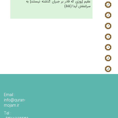
عقيم [روزى كه قادر بر جبران گذشته نيستند] به
سراغشان آيد! (55)
Email :
info@quran-
mojam.ir
Tel :