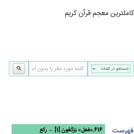
کاملترین معجم قرآن کریم
gle
tion
فهرست
616.«فعل» يَرْكَعُون‌َ [1] ← رکع