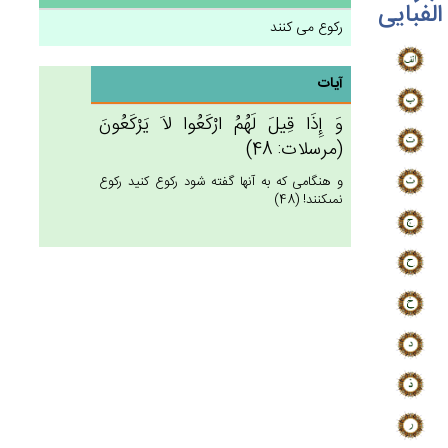
الفبایی
رکوع می کنند
آیات
وَ إِذَا قِيل‌َ لَهُم‌ُ ارْكَعُوا لاَ يَرْكَعُون‌َ
(مرسلات: 48)
و هنگامى كه به آنها گفته شود ركوع كنيد ركوع
نمى‏كنند! (48)