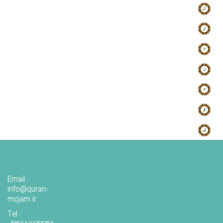
Email :
info@quran-
mojam.ir
Tel :