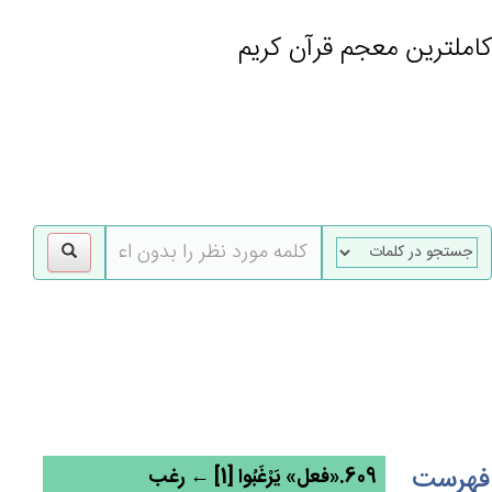
کاملترین معجم قرآن کریم
gle
tion
فهرست
609.«فعل» يَرْغَبُوا [1] ← رغب