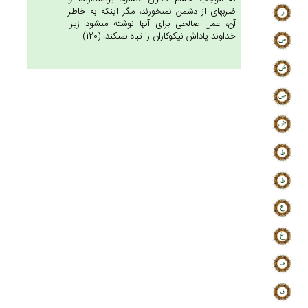
ضربه‏اى از دشمن نمى‏خورند، مگر اينكه به خاطر
آن، عمل صالحى براى آنها نوشته مى‏شود زيرا
خداوند پاداش نيكوكاران را تباه نمى‏كند! (120)