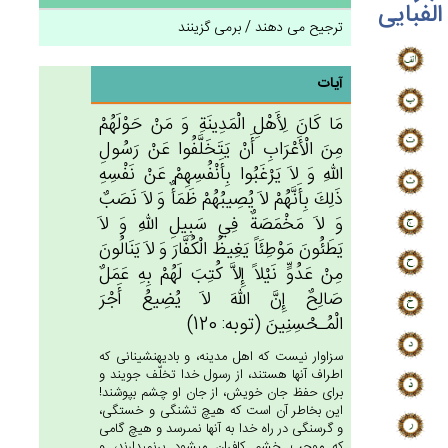
الفبایی
ترجیح می دهند / برمی گزینند
آیات
مَا كَان‌َ لِأَهْل‌ِ الْمَدِينَة‌ِ وَ مَن‌ْ حَوْلَهُمْ‌
مِن‌َ الْأَعْرَاب‌ِ أَنْ‌ يَتَخَلَّفُوا عَنْ‌ رَسُول‌ِ
الله‌ِ وَ لاَ يَرْغَبُوا بِأَنْفُسِهِم‌ْ عَنْ‌ نَفْسِه‌ِ
ذَلِك‌َ بِأَنَّهُم‌ْ لاَ يُصِيبُهُم‌ْ ظَمَأٌ وَ لاَ نَصَب‌ٌ
وَ لاَ مَخْمَصَة‌ٌ فِي‌ سَبِيل‌ِ الله‌ِ وَ لاَ
يَطَئُون‌َ مَوْطِئَاً يَغِيظ‌ُ الْكُفَّارَ وَ لاَ يَنَالُون‌َ
مِن‌ْ عَدُوٍّ نَيْلاً إِلاَّ كُتِب‌َ لَهُمْ‌ بِه‌ِ عَمَل‌ٌ
صَالِح‌ٌ إِن‌َّ الله‌َ لاَ يُضِيع‌ُ أَجْرَ
الْمُـحْسِنِين‌َ (توبه: 120)
سزاوار نيست كه اهل مدينه، و باديه‏نشينانى كه
اطراف آنها هستند، از رسول خدا تخلّف جويند و
براى حفظ جان خويش، از جان او چشم بپوشند!
اين بخاطر آن است كه هيچ تشنگى و خستگى،
و گرسنگى در راه خدا به آنها نمى‏رسد و هيچ گامى
كه موجب خشم كافران مى‏شود برنمى‏دارند، و