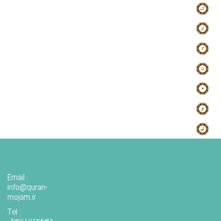
Email :
info@quran-
mojam.ir
Tel :