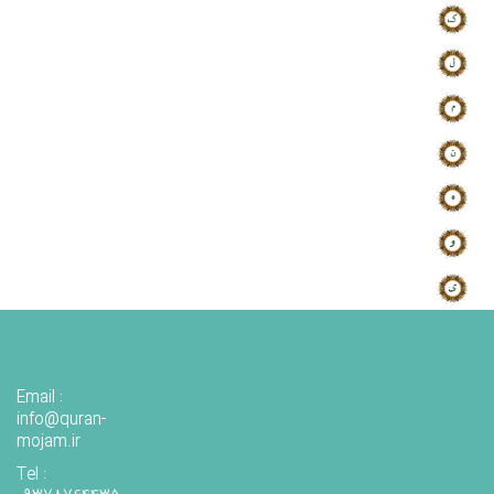
Email :
info@quran-
mojam.ir
Tel :