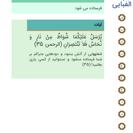
الفبایی
فرستاده می شود
آیات
يُرْسَل‌ُ عَلَيْكُمَا شُوَاظ‌ٌ مِنْ‌ نَارٍ وَ
نُحَاس‌ٌ فَلاَ تَنْتَصِرَان‌ِ (الرحمن: 35)
شعله‏هايى از آتش بى‏دود، و دودهايى متراكم بر
شما فرستاده مى‏شود و نمى‏توانيد از كسى يارى
بطلبيد! (35)