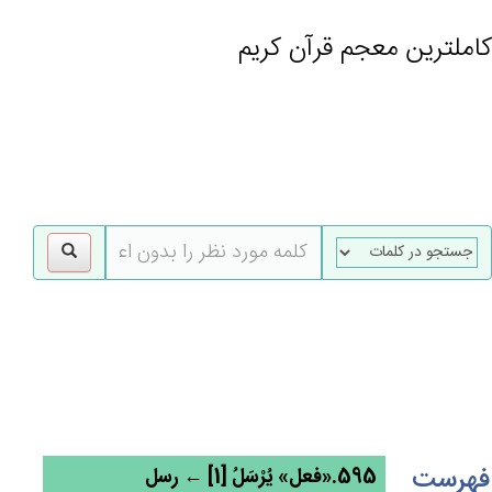
کاملترین معجم قرآن کریم
gle
tion
فهرست
595.«فعل» يُرْسَل‌ُ [1] ← رسل