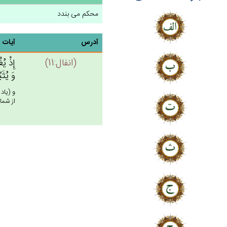
محکم می بندد
آدرس
آیات
(انفال:11)
إِذْ يُغ
وَ يُثَب
و (ياد
از شما 