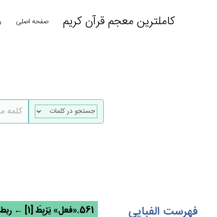
کاملترین معجم قرآن کریم
صفحه اصلی
ر
فهرست الفبایی
561.«فعل» یَرْبِط‌َ [1] ← ربط