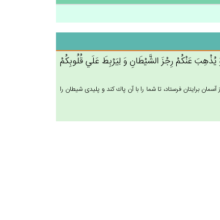
ِ وَ يُذْهِب‌َ عَنْكُم‌ْ رِجْزَ الشَّيْطَان‌ِ وَ لِيَرْبِط‌َ عَلَي‌ قُلُوبِكُم‌ْ
آسمان برايتان فرستاد، تا شما را با آن پاك كند و پليدى شيطان را