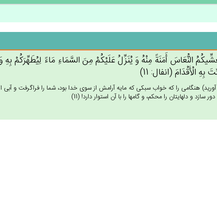
ْشِّيكُم‌ُ النُّعَاس‌َ أَمَنَة‌ً مِنْه‌ُ وَ يُنَزِّل‌ُ عَلَيْكُمْ‌ مِن‌َ السَّمَاءِ مَاءً لِيُطَهِّرَكُمْ‌ بِه‌
ِّت‌َ بِه‌ِ الْأَقْدَام‌َ (انفال: 11)
 آوريد) هنگامى را كه خواب سبكى كه مايه آرامش از سوى خدا بود، شما را فراگرفت و آبى از 
دور سازد و دلهايتان را محكم، و گامها را با آن استوار دارد! (11)