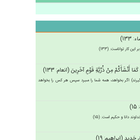
: 133)
ين كار تواناست. (133)
مَا أَنْشَأَكُمْ‌ مِنْ‌ ذُرِّيَّة‌ِ قَوْم‌ٍ آخَرِين‌َ (انعام: 133)
‏گيرند) اگر بخواهد، همه شما را مى‏برد سپس هر كس را بخواهد
1)
اوند دانا و حكيم است. (15)
َلْق‌ٍ جَدِيدٍ (ابراهيم: 19)