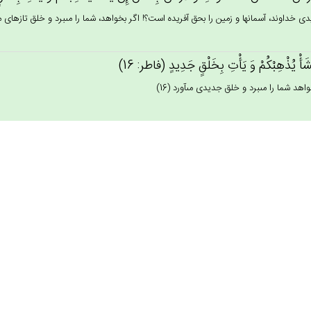
دى خداوند، آسمانها و زمين را بحق آفريده است؟! اگر بخواهد، شما را مى‏برد و خلق تازه‏اى مى‏آور
َشَأْ يُذْهِبْكُم‌ْ وَ يَأْت‌ِ بِخَلْق‌ٍ جَدِيدٍ (فاطر: 16)
اهد شما را مى‏برد و خلق جديدى مى‏آورد (16)