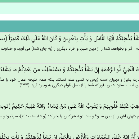
شَأْ يُذْهِبْكُم‌ْ أَيُّهَا النَّاس‌ُ وَ يَأْت‌ِ بِآخَرِين‌َ وَ كَان‌َ الله‌ُ عَلَي‌ ذَلِك‌َ قَدِيرَاً (نساء
! اگر او بخواهد، شما را از ميان مى‏برد و افراد ديگرى را (به جاى شما) مى آورد، و خداوند، بر ا
ك‌َ الْغَنِي‌ُّ ذُو الرَّحْمَة‌ِ إِنْ‌ يَشَأْ يُذْهِبْكُم‌ْ وَ يَسْتَخْلِف‌ْ مِن‌ْ بَعْدِكُمْ‌ مَا يَشَاءُ كَ
ارت بى‏نياز و مهربان است (پس به كسى ستم نمى‏كند بلكه همه، نتيجه اعمال خود را مى
 شما مى‏سازد همان طور كه شما را از نسل اقوام ديگرى به وجود آورد. (133)
هِب‌ْ غَيْظ‌َ قُلُوبِهِم‌ْ وَ يَتُوب‌ُ الله‌ُ عَلَي‌ مَنْ‌ يَشَاءُ وَالله‌ُ عَلِيم‌ٌ حَكِيم‌ٌ (توبه: 5
دلهاى آنان را از ميان مى‏برد! و خدا توبه هر كس را بخواهد (و شايسته بداند)، مى‏پذيرد و خد
تَرَ أَن‌َّ الله‌َ خَلَق‌َ السَّمَاوَات‌ِ وَالْأَرْض‌َ بِالْحَق‌ِّ إِنْ‌ يَشَأْ يُذْهِبْكُم‌ْ وَ يَأْت‌ِ بِخ