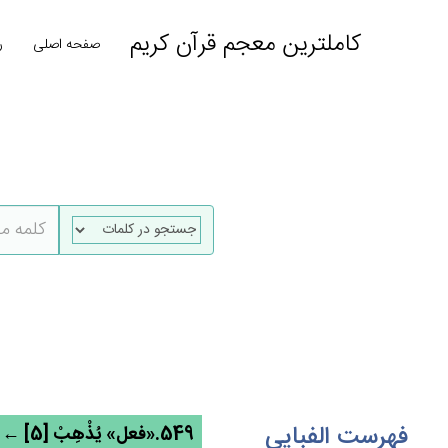
کاملترین معجم قرآن کریم
صفحه اصلی
ر
فهرست الفبایی
549.«فعل» يُذْهِبْ [5] ← ذهب