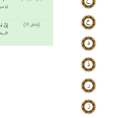
آيا ندي
(فاطر:16)
إِنْ‌ ي
اگر بخو