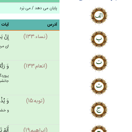
پایان می دهد / می بَرد
آدرس
آیات
(نساء:133)
إِنْ‌ يَ
اى مردم
(انعام:133)
وَ رَبُّ
پروردگ
جانشين
(توبه:15)
وَ يُذْ
و خشم 
(ابراهيم:19)
أَلَم‌ْ 