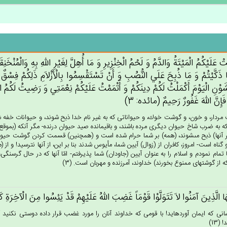
‌ْ عَلَيْكُم‌ُ الْمَيْتَة‌ُ وَالدَّم‌ُ وَ لَحْم‌ُ الْخِنْزِيرِ وَ مَا أُهِل‌َّ لِغَيْرِ الله‌ِ بِه‌ِ وَالْمُنْخَنِقَ
َا ذَكَّيْتُم‌ْ وَ مَا ذُبِح‌َ عَلَي‌ النُّصُب‌ِ وَ أَنْ‌ تَسْتَقْسِمُوا بِالْأَزْلاَم‌ِ ذَلِكُم‌ْ فِسْق‌
ْن‌ِ الْيَوْم‌َ أَكْمَلْت‌ُ لَكُم‌ْ دِينَكُم‌ْ وَ أَتْمَمْت‌ُ عَلَيْكُم‌ْ نِعْمَتِي‌ وَ رَضِيت‌ُ لَكُم‌ُ
ٍ فَإِن‌َّ الله‌َ غَفُورٌ رَحِيم‌ٌ (مائده: 3)
ردار، و خون، و گوشت خوك، و حيواناتى كه به غير نام خدا ذبح شوند، و حيوانات خفه شده، 
 كه به ضرب شاخ حيوان ديگرى مرده باشند، و باقيمانده صيد حيوان درنده- مگر آنكه (بموقع ب
بر آنها) ذبح مى‏شوند، (همه) بر شما حرام شده است و (همچنين) قسمت كردن گوشت حيوا
گناه است- امروز، كافران از (زوال) آيين شما، مأيوس شدند بنا بر اين، از آنها نترسيد! و از
 تمام نمودم و اسلام را به عنوان آيين (جاودان) شما پذيرفتم- امّا آنها كه در حال گرسنگ
كه از گوشتهاى ممنوع بخورند) خداوند، آمرزنده و مهربان است. (3)
ُهَا الَّذِين‌َ آمَنُوا لاَ تَتَوَلَّوْا قَوْمَاً غَضِب‌َ الله‌ُ عَلَيْهِم‌ْ قَدْ يَئِسُوا مِن‌َ الْآخِرَة
نى كه ايمان آورده‏ايد! با قومى كه خداوند آنان را مورد غضب قرار داده دوستى نكنيد آ
 (13)