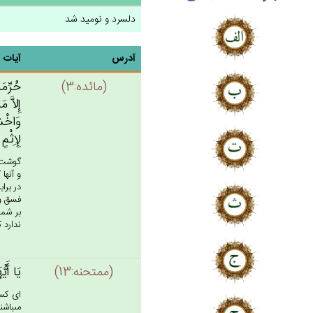
دلسرد و نومید شد
آدرس
آیات
(مائده:3)
حُرِّمَت
إِلاَّ م
وَاخْشَو
لِإِثْم‌
گوشت م
و آنها
در برا
فسق و 
بر شما
ندارد 
(ممتحنه:13)
يَا أَيّ
اى كسا
مى‏باشند!