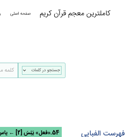
کاملترین معجم قرآن کریم
صفحه اصلی
ر
فهرست الفبایی
54.«فعل» يَئِس‌َ [2] ← یاس