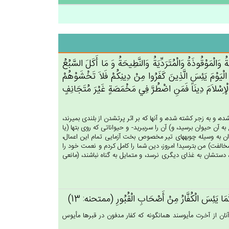
ة‌ُ وَالْمَوْقُوذَة‌ُ وَالْمُتَرَدِّيَة‌ُ وَالنَّطِيحَة‌ُ وَ مَا أَكَل‌َ السَّبُع‌ُ
ٌ الْيَوْم‌َ يَئِس‌َ الَّذِين‌َ كَفَرُوا مِنْ‌ دِينِكُم‌ْ فَلاَ تَخْشَوْهُم‌ْ
 الْإِسْلاَم‌َ دِينَاً فَمَن‌ِ اضْطُرَّ فِي‌ مَخْمَصَة‌ٍ غَيْرَ مُتَجَانِف‌ٍ
و به زجر كشته شده، و آنها كه بر اثر پرت‏شدن از بلندى بميرند،
ه آن حيوان برسيد، و) آن را سرببريد- و حيواناتى كه روى بتها (يا
ن به وسيله چوبه‏هاى تير مخصوص بخت آزمايى تمام اين اعمال،
 (مخالفت) من بترسيد! امروز، دين شما را كامل كردم و نعمت خود را
ى، دستشان به غذاى ديگرى نرسد، و متمايل به گناه نباشند، (مانعى
‌ِ كَمَا يَئِس‌َ الْكُفَّارُ مِن‌ْ أَصْحَاب‌ِ الْقُبُورِ (ممتحنه: 13)
نان از آخرت مأيوسند همان‏گونه كه كفار مدفون در قبرها مأيوس