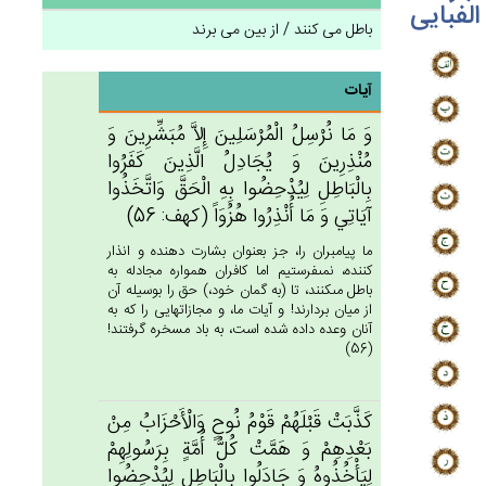
الفبایی
باطل می کنند / از بین می برند
آیات
وَ مَا نُرْسِل‌ُ الْمُرْسَلِين‌َ إِلاَّ مُبَشِّرِين‌َ وَ
مُنْذِرِين‌َ وَ يُجَادِل‌ُ الَّذِين‌َ كَفَرُوا
بِالْبَاطِل‌ِ لِيُدْحِضُوا بِه‌ِ الْحَق‌َّ وَاتَّخَذُوا
آيَاتِي‌ وَ مَا أُنْذِرُوا هُزُوَاً (كهف: 56)
ما پيامبران را، جز بعنوان بشارت دهنده و انذار
كننده، نمى‏فرستيم اما كافران همواره مجادله به
باطل مى‏كنند، تا (به گمان خود،) حق را بوسيله آن
از ميان بردارند! و آيات ما، و مجازاتهايى را كه به
آنان وعده داده شده است، به باد مسخره گرفتند!
(56)
كَذَّبَت‌ْ قَبْلَهُم‌ْ قَوْم‌ُ نُوح‌ٍ وَالْأَحْزَاب‌ُ مِنْ‌
بَعْدِهِم‌ْ وَ هَمَّت‌ْ كُل‌ُّ أُمَّة‌ٍ بِرَسُولِهِم‌ْ
لِيَأْخُذُوه‌ُ وَ جَادَلُوا بِالْبَاطِل‌ِ لِيُدْحِضُوا