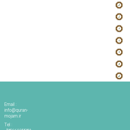
Email :
info@quran-
mojam.ir
Tel :