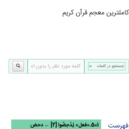
کاملترین معجم قرآن کریم
gle
tion
فهرست
501.«فعل» يُدْحِضُوا [2] ← دحض