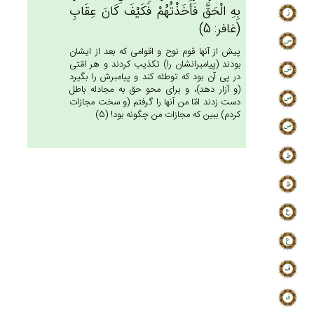
بِه‌ِ الْحَق‌َّ فَأَخَذْتُهُم‌ْ فَكَيْف‌َ كَان‌َ عِقَاب‌ِ
(غافر: 5)
پيش از آنها قوم نوح و اقوامى كه بعد از ايشان
بودند (پيامبرانشان را) تكذيب كردند و هر امّتى
در پى آن بود كه توطئه كند و پيامبرش را بگيرد
(و آزار دهد)، و براى محو حق به مجادله باطل
دست زدند امّا من آنها را گرفتم (و سخت مجازات
كردم) ببين كه مجازات من چگونه بود! (5)