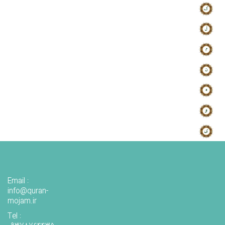
Email :
info@quran-
mojam.ir
Tel :