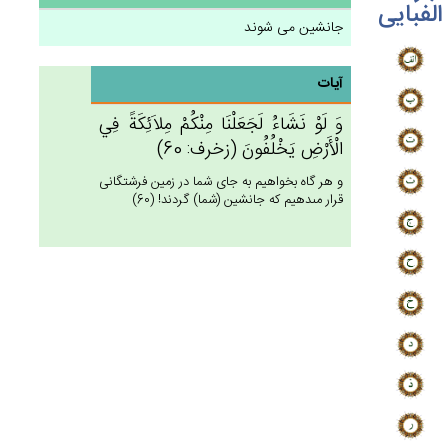
الفبایی
جانشین می شوند
آیات
وَ لَوْ نَشَاءُ لَجَعَلْنَا مِنْكُمْ‌ مِلاَئِكَة‌ً فِي‌
الْأَرْض‌ِ يَخْلُفُون‌َ (زخرف: 60)
و هر گاه بخواهيم به جاى شما در زمين فرشتگانى
قرار مى‏دهيم كه جانشين (شما) گردند! (60)