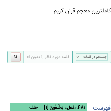
کاملترین معجم قرآن کریم
gle
tion
فهرست
481.«فعل» يَخْلُفُون‌َ [1] ← خلف