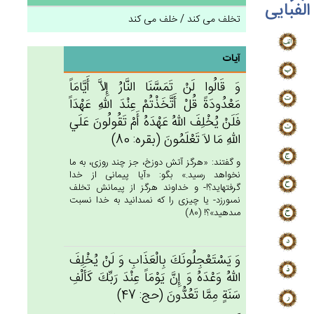
الفبایی
تخلف می کند / خلف می کند
آیات
وَ قَالُوا لَن‌ْ تَمَسَّنَا النَّارُ إِلاَّ أَيَّامَاً
مَعْدُودَة‌ً قُل‌ْ أَتَّخَذْتُم‌ْ عِنْدَ الله‌ِ عَهْدَاً
فَلَن‌ْ يُخْلِف‌َ الله‌ُ عَهْدَه‌ُ أَم‌ْ تَقُولُون‌َ عَلَي‌
الله‌ِ مَا لاَ تَعْلَمُون‌َ (بقره: 80)
و گفتند: «هرگز آتش دوزخ، جز چند روزى، به ما
نخواهد رسيد.» بگو: «آيا پيمانى از خدا
گرفته‏ايد؟!- و خداوند هرگز از پيمانش تخلف
نمى‏ورزد- يا چيزى را كه نمى‏دانيد به خدا نسبت
مى‏دهيد»؟! (80)
وَ يَسْتَعْجِلُونَك‌َ بِالْعَذَاب‌ِ وَ لَن‌ْ يُخْلِف‌َ
الله‌ُ وَعْدَه‌ُ وَ إِن‌َّ يَوْمَاً عِنْدَ رَبِّك‌َ كَأَلْف‌ِ
سَنَة‌ٍ مِمَّا تَعُدُّون‌َ (حج: 47)