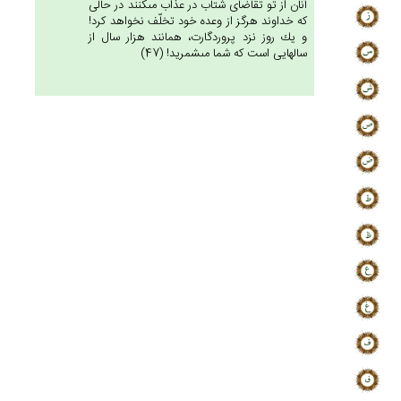
آنان از تو تقاضاى شتاب در عذاب مى‏كنند در حالى
كه خداوند هرگز از وعده خود تخلّف نخواهد كرد!
و يك روز نزد پروردگارت، همانند هزار سال از
سالهايى است كه شما مى‏شمريد! (47)