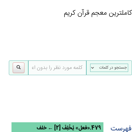
کاملترین معجم قرآن کریم
gle
tion
فهرست
479.«فعل» يُخْلِف‌َ [2] ← خلف