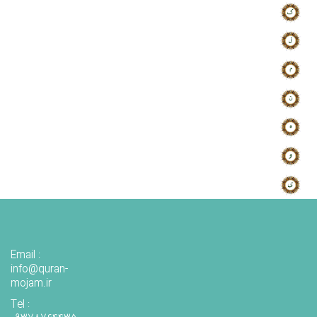
Email :
info@quran-
mojam.ir
Tel :