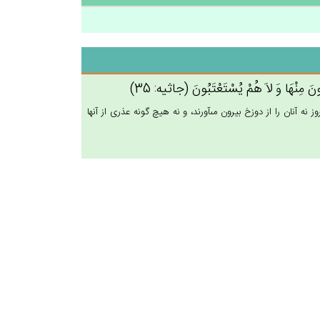
ْرَجُون‌َ مِنْهَا وَ لاَ هُم‌ْ يُسْتَعْتَبُون‌َ (جاثيه: 35)
ه آنان را از دوزخ بيرون مى‏آورند، و نه هيچ گونه عذرى از آنها