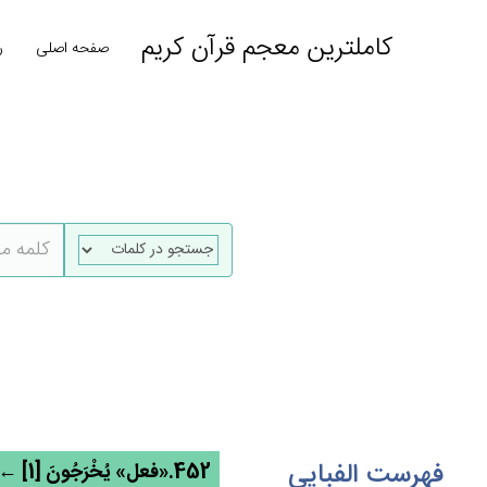
کاملترین معجم قرآن کریم
صفحه اصلی
ر
فهرست الفبایی
452.«فعل» يُخْرَجُون‌َ [1] ← خرج