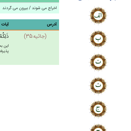
اخراج می شوند / بیرون می گردند
آدرس
آیات
(جاثيه:35)
ذَلِكُمْ
اين بخ
پذيرفته