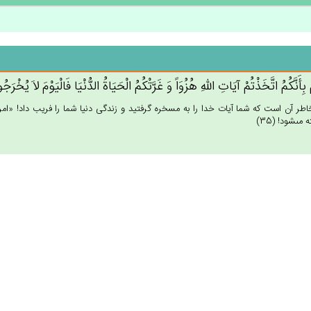
‌ بِأَنَّكُم‌ُ اتَّخَذْتُم‌ْ آيَات‌ِ الله‌ِ هُزُوَاً وَ غَرَّتْكُم‌ُ الْحَيَاة‌ُ الدُّنْيَا فَالْيَوْم‌َ لاَ يُخ
اطر آن است كه شما آيات خدا را به مسخره گرفتيد و زندگى دنيا شما را فريب داد! «امروز ن
 مى‏شود! (35)