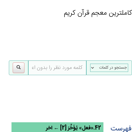
کاملترین معجم قرآن کریم
gle
tion
فهرست
42.«فعل» يُؤَخِّرَ [2] ← اخر