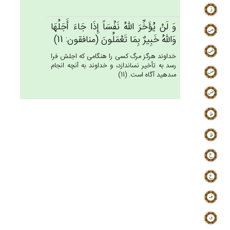
وَ لَن‌ْ يُؤَخِّرَ الله‌ُ نَفْسَاً إِذَا جَاءَ أَجَلُهَا
وَالله‌ُ خَبِيرٌ بِمَا تَعْمَلُون‌َ (منافقون: 11)
خداوند هرگز مرگ كسى را هنگامى كه اجلش فرا
رسد به تأخير نمى‏اندازد، و خداوند به آنچه انجام
مى‏دهيد آگاه است. (11)