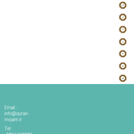
Email :
info@quran-
mojam.ir
Tel :