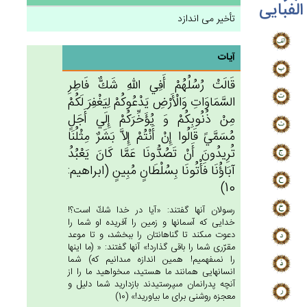
الفبایی
تأخیر می اندازد
آیات
قَالَت‌ْ رُسُلُهُم‌ْ أَفِي‌ الله‌ِ شَك‌ٌّ فَاطِرِ
السَّمَاوَات‌ِ وَالْأَرْض‌ِ يَدْعُوكُم‌ْ لِيَغْفِرَ لَكُمْ‌
مِنْ‌ ذُنُوبِكُم‌ْ وَ يُؤَخِّرَكُم‌ْ إِلَي‌ أَجَل‌ٍ
مُسَمَّي‌ً قَالُوا إِن‌ْ أَنْتُم‌ْ إِلاَّ بَشَرٌ مِثْلُنَا
تُرِيدُون‌َ أَنْ‌ تَصُدُّونَا عَمَّا كَان‌َ يَعْبُدُ
آبَاؤُنَا فَأْتُونَا بِسُلْطَان‌ٍ مُبِين‌ٍ (ابراهيم:
10)
رسولان آنها گفتند: «آيا در خدا شكّ است؟!
خدايى كه آسمانها و زمين را آفريده او شما را
دعوت مى‏كند تا گناهانتان را ببخشد، و تا موعد
مقرّرى شما را باقى گذارد!» آنها گفتند: « (ما اينها
را نمى‏فهميم! همين اندازه مى‏دانيم كه) شما
انسانهايى همانند ما هستيد، مى‏خواهيد ما را از
آنچه پدرانمان مى‏پرستيدند بازداريد شما دليل و
معجزه روشنى براى ما بياوريد!» (10)