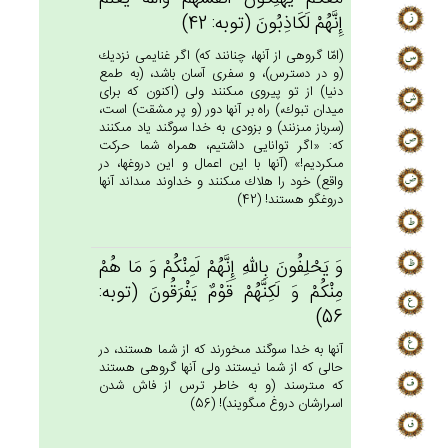
إِنَّهُم‌ْ لَكَاذِبُون‌َ (توبه: 42)
(امّا گروهى از آنها، چنانند كه) اگر غنايمى نزديك
(و در دسترس)، و سفرى آسان باشد، (به طمع
دنيا) از تو پيروى مى‏كنند ولى (اكنون كه براى
ميدان تبوك،) راه بر آنها دور (و پر مشقت) است،
(سرباز مى‏زنند) و بزودى به خدا سوگند ياد مى‏كنند
كه: «اگر توانايى داشتيم، همراه شما حركت
مى‏كرديم!» (آنها با اين اعمال و اين دروغها، در
واقع) خود را هلاك مى‏كنند و خداوند مى‏داند آنها
دروغگو هستند! (42)
وَ يَحْلِفُون‌َ بِالله‌ِ إِنَّهُم‌ْ لَمِنْكُم‌ْ وَ مَا هُم‌ْ
مِنْكُم‌ْ وَ لَكِنَّهُم‌ْ قَوْم‌ٌ يَفْرَقُون‌َ (توبه:
56)
آنها به خدا سوگند مى‏خورند كه از شما هستند، در
حالى كه از شما نيستند ولى آنها گروهى هستند
كه مى‏ترسند (و به خاطر ترس از فاش شدن
اسرارشان دروغ مى‏گويند)! (56)