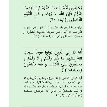
يَحْلِفُون‌َ لَكُم‌ْ لِتَرْضَوْا عَنْهُم‌ْ فَإِنْ‌ تَرْضَوْا
عَنْهُم‌ْ فَإِن‌َّ الله‌َ لاَ يَرْضَي‌ عَن‌ِ الْقَوْم‌ِ
الْفَاسِقِين‌َ (توبه: 96)
براى شما قسم ياد مى‏كنند تا از آنها راضى شويد
اگر شما از آنها راضى شويد، خداوند (هرگز) از
جمعيّت فاسقان راضى نخواهد شد! (96)
أَلَم‌ْ تَرَ إِلَي‌ الَّذِين‌َ تَوَلَّوْا قَوْمَاً غَضِب‌َ
الله‌ُ عَلَيْهِمْ‌ مَا هُمْ‌ مِنْكُم‌ْ وَ لاَ مِنْهُم‌ْ وَ
يَحْلِفُون‌َ عَلَي‌ الْكَذِب‌ِ وَ هُم‌ْ يَعْلَمُون‌َ
(مجادله: 14)
آيا نديدى كسانى را كه طرح دوستى با گروهى كه
مورد غضب خدا بودند ريختند؟! آنها نه از شما
هستند و نه از آنان! سوگند دروغ ياد مى‏كنند (كه
از شما هستند) در حالى كه خودشان مى‏دانند
(دروغ نمى‏گويند)! (14)