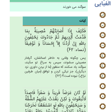
الفبایی
سوگند می خورند
آیات
فَكَيْف‌َ إِذَا أَصَابَتْهُمْ‌ مُصِيبَة‌ٌ بِمَا
قَدَّمَت‌ْ أَيْدِيهِم‌ْ ثُم‌َّ جَاءُوك‌َ يَحْلِفُون‌َ
بِالله‌ِ إِن‌ْ أَرَدْنَا إِلاَّ إِحْسَانَاً وَ تَوْفِيقَاً
(نساء: 62)
پس چگونه وقتى به خاطر اعمالشان، گرفتار
مصيبتى مى‏شوند، سپس به سراغ تو مى‏آيند،
سوگند ياد مى‏كنند كه منظورِ (ما از بردنِ داورى نزد
ديگران)، جز نيكى كردن و توافق (ميان طرفين
نزاع،) نبوده است؟! (62)
لَوْ كَان‌َ عَرَضَاً قَرِيبَاً وَ سَفَرَاً قَاصِدَاً
لَاتَّبَعُوك‌َ وَ لَكِنْ‌ بَعُدَت‌ْ عَلَيْهِم‌ُ الشُّقَّة‌ُ
وَ سَيَحْلِفُون‌َ بِالله‌ِ لَوِ اسْتَطَعْنَا لَخَرَجْنَا
مَعَكُم‌ْ يُهْلِكُون‌َ أَنْفُسَهُم‌ْ وَالله‌ُ يَعْلَم‌ُ