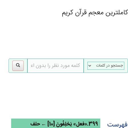
کاملترین معجم قرآن کریم
gle
tion
فهرست
399.«فعل» يَحْلِفُون‌َ [10] ← حلف