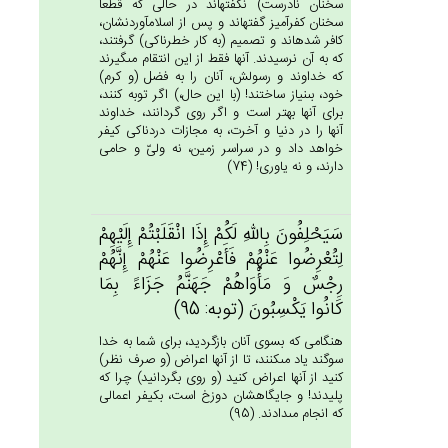
سخنان نادرست) نگفته‏اند در حالى كه قطعاً
سخنان كفرآميز گفته‏اند و پس از اسلام‏آوردنشان،
كافر شده‏اند و تصميم (به كار خطرناكى) گرفتند،
كه به آن نرسيدند. آنها فقط از اين انتقام مى‏گيرند
كه خداوند و رسولش، آنان را به فضل (و كرم)
خود، بى‏نياز ساختند! (با اين حال،) اگر توبه كنند،
براى آنها بهتر است و اگر روى گردانند، خداوند
آنها را در دنيا و آخرت، به مجازات دردناكى كيفر
خواهد داد و در سراسر زمين، نه ولىّ و حامى
دارند، و نه ياورى! (74)
سَيَحْلِفُون‌َ بِالله‌ِ لَكُم‌ْ إِذَا انْقَلَبْتُم‌ْ إِلَيْهِم‌ْ
لِتُعْرِضُوا عَنْهُم‌ْ فَأَعْرِضُوا عَنْهُم‌ْ إِنَّهُم‌ْ
رِجْس‌ٌ وَ مَأْوَاهُم‌ْ جَهَنَّم‌ُ جَزَاءً بِمَا
كَانُوا يَكْسِبُون‌َ (توبه: 95)
هنگامى كه بسوى آنان بازگرديد، براى شما به خدا
سوگند ياد مى‏كنند، تا از آنها اعراض (و صرف نظر)
كنيد از آنها اعراض كنيد (و روى بگردانيد) چرا كه
پليدند! و جايگاهشان دوزخ است، بكيفر اعمالى
كه انجام مى‏دادند. (95)