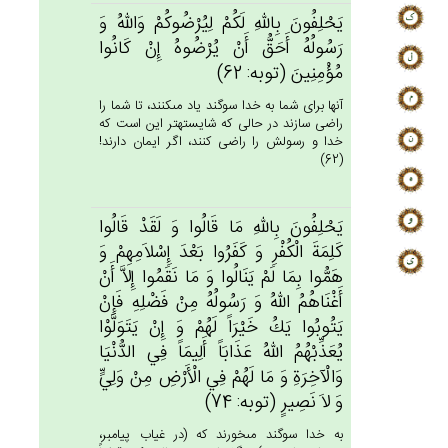
يَحْلِفُون‌َ بِالله‌ِ لَكُم‌ْ لِيُرْضُوكُم‌ْ وَالله‌ُ وَ
رَسُولُه‌ُ أَحَق‌ُّ أَنْ‌ يُرْضُوه‌ُ إِنْ‌ كَانُوا
مُؤْمِنِين‌َ (توبه: 62)
آنها براى شما به خدا سوگند ياد مى‏كنند، تا شما را
راضى سازند در حالى كه شايسته‏تر اين است كه
خدا و رسولش را راضى كنند، اگر ايمان دارند!
(62)
يَحْلِفُون‌َ بِالله‌ِ مَا قَالُوا وَ لَقَدْ قَالُوا
كَلِمَة‌َ الْكُفْرِ وَ كَفَرُوا بَعْدَ إِسْلاَمِهِم‌ْ وَ
هَمُّوا بِمَا لَم‌ْ يَنَالُوا وَ مَا نَقَمُوا إِلاَّ أَن‌ْ
أَغْنَاهُم‌ُ الله‌ُ وَ رَسُولُه‌ُ مِنْ‌ فَضْلِه‌ِ فَإِنْ‌
يَتُوبُوا يَك‌ُ خَيْرَاً لَهُم‌ْ وَ إِنْ‌ يَتَوَلَّوْا
يُعَذِّبْهُم‌ُ الله‌ُ عَذَابَاً أَلِيمَاً فِي‌ الدُّنْيَا
وَالْآخِرَة‌ِ وَ مَا لَهُم‌ْ فِي‌ الْأَرْض‌ِ مِنْ‌ وَلِي‌ٍّ
وَ لاَ نَصِيرٍ (توبه: 74)
به خدا سوگند مى‏خورند كه (در غياب پيامبر،