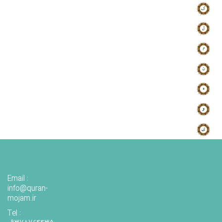
Email :
info@quran-
mojam.ir
Tel :