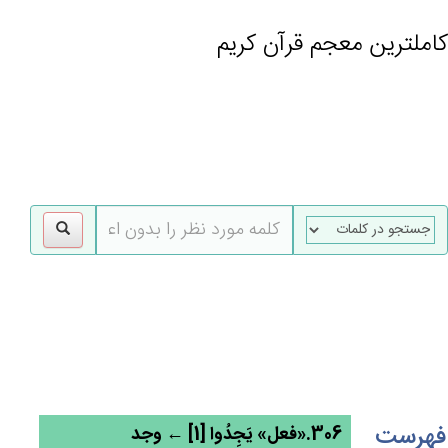
کاملترین معجم قرآن کریم
gle
tion
فهرست
306.«فعل» يَجِدُوا [1] ← وجد