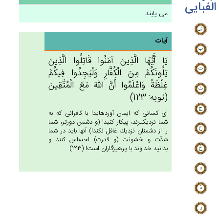
الفبایی
می یابند
آیات
يَا أَيُّهَا الَّذِين‌َ آمَنُوا قَاتِلُوا الَّذِين‌َ
يَلُونَكُمْ‌ مِن‌َ الْكُفَّارِ وَلْيَجِدُوا فِيكُم‌ْ
غِلْظَة‌ً وَاعْلَمُوا أَن‌َّ الله‌َ مَع‌َ الْمُتَّقِين‌َ
(توبه: 123)
اى كسانى كه ايمان آورده‏ايد! با كافرانى كه به
شما نزديكترند، پيكار كنيد! (و دشمن دورتر، شما
را از دشمنان نزديك غافل نكند!) آنها بايد در شما
شدّت و خشونت (و قدرت) احساس كنند و
بدانيد خداوند با پرهيزگاران است! (123)