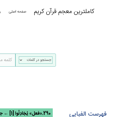
کاملترین معجم قرآن کریم
صفحه اصلی
ر
فهرست الفبایی
290.«فعل» يُجَادِلُوا [1] ← جدل