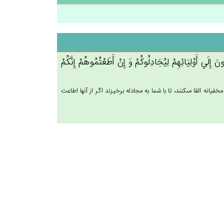
‌َ إِلَي‌ أَوْلِيَائِهِم‌ْ لِيُجَادِلُوكُم‌ْ وَ إِن‌ْ أَطَعْتُمُوهُم‌ْ إِنَّكُم‌ْ
انه القا مى‏كنند، تا با شما به مجادله برخيزند اگر از آنها اطاعت