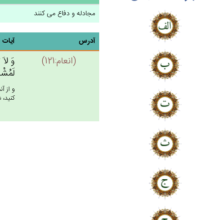
مجادله و دفاع می کنند
آدرس
آیات
(انعام:121)
وَ لاَ ت
لَمُشْر
و از آ
كنيد، 