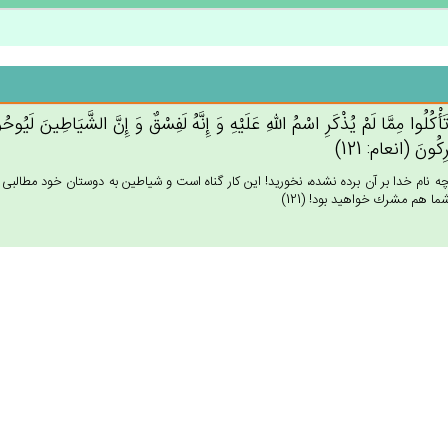
َأْكُلُوا مِمَّا لَم‌ْ يُذْكَرِ اسْم‌ُ الله‌ِ عَلَيْه‌ِ وَ إِنَّه‌ُ لَفِسْق‌ٌ وَ إِن‌َّ الشَّيَاطِين‌َ لَيُوحُون
ِكُون‌َ (انعام: 121)
نچه نام خدا بر آن برده نشده، نخوريد! اين كار گناه است و شياطين به دوستان خود مطالبى مخفي
شما هم مشرك خواهيد بود! (121)