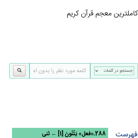
کاملترین معجم قرآن کریم
gle
tion
فهرست
288.«فعل» يَثْنُون‌َ [1] ← ثنی