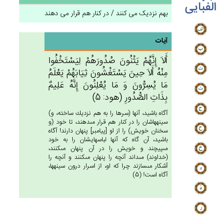
الفبایی
بهم نزدیک می کنند / در کنار هم قرار می دهند
آیات
أَلاَ إِنَّهُم‌ْ يَثْنُون‌َ صُدُورَهُم‌ْ لِيَسْتَخْفُوا
مِنْه‌ُ أَلاَ حِين‌َ يَسْتَغْشُون‌َ ثِيَابَهُم‌ْ يَعْلَم‌ُ
مَا يُسِرُّون‌َ وَ مَا يُعْلِنُون‌َ إِنَّه‌ُ عَلِيم‌ٌ
بِذَات‌ِ الصُّدُورِ (هود: 5)
آگاه باشيد، آنها (سرها را به هم نزديك ساخته، و)
سينه‏هاشان را در كنار هم قرار مى‏دهند، تا خود (و
سخنان خويش) را از او [پيامبر] پنهان دارند! آگاه
باشيد، آن گاه كه آنها لباسهايشان را به خود
مى‏پيچند و خويش را در آن پنهان مى‏كنند،
(خداوند) مى‏داند آنچه را پنهان مى‏كنند و آنچه را
آشكار مى‏سازند چرا كه او، از اسرار درون سينه‏ها،
آگاه است! (5)