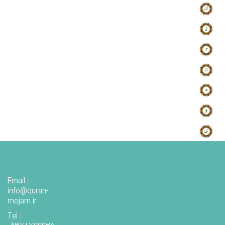
Email :
info@quran-
mojam.ir
Tel :