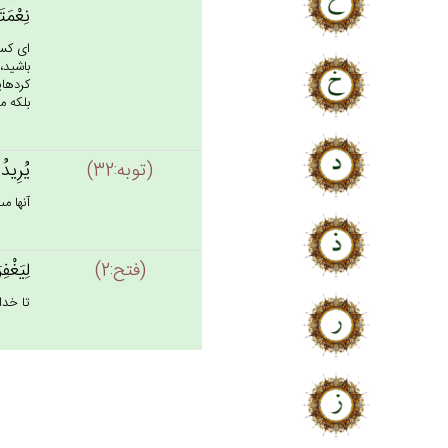
نِعْمَتَ
اى كسا
باشيد،
كرده‏ا
بلكه م
(توبه:32)
يُرِيدُو
آنها م
(فتح:2)
لِيَغْفِ
تا خدا