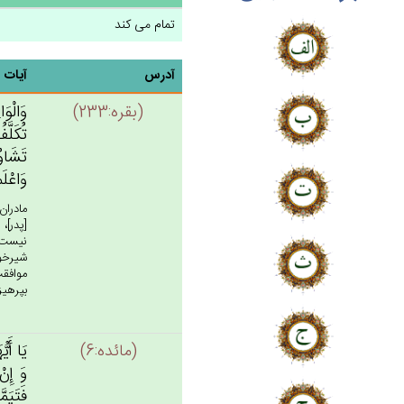
تمام می کند
آدرس
آیات
(بقره:233)
وَالْوَا
تُكَلَّف
تَشَاوُر
وَاعْلَم
مادران
[پدر]،
نيست! 
شيرخوا
موافقت
بپرهيزي
(مائده:6)
يَا أَيّ
وَ إِنْ
فَتَيَمّ