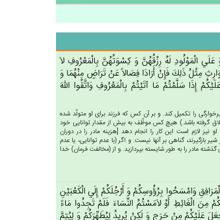
َ عَلَي‌ الْمَوْلُودِ لَه‌ُ رِزْقُهُن‌َّ وَ كِسْوَتُهُن‌َّ بِالْمَعْرُوف‌ِ لاَ
لْوَارِث‌ِ مِثْل‌ُ ذَلِك‌َ فَإِن‌ْ أَرَادَا فِصَالاً عَنْ‌ تَرَاض‌ٍ مِنْهُمَا وَ
َيْكُم‌ْ إِذَا سَلَّمْتُم‌ْ مَا آتَيْتُم‌ْ بِالْمَعْرُوف‌ِ وَاتَّقُوا الله‌َ
خوارگى را تكميل كند. و بر آن كس كه فرزند براى او متولّد شده
لاق گرفته باشد.) هيچ كس موظّف به بيش از مقدار توانايى خود
و نيز لازم است اين كار را انجام دهد [هزينه مادر را در دوران
ر بازگيرند، گناهى بر آنها نيست. و اگر (با عدم توانايى، يا عدم
ذشته مادر را به طور شايسته بپردازيد. و از (مخالفت فرمان) خدا
الْمَرَافِق‌ِ وَامْسَحُوا بِرُؤُوسِكُم‌ْ وَ أَرْجُلَكُم‌ْ إِلَي‌ الْكَعْبَيْن‌ِ
كُمْ‌ مِن‌َ الْغَائِط‌ِ أَوْ لاَمَسْتُم‌ُ النِّسَاءَ فَلَم‌ْ تَجِدُوا مَاءً
َ عَلَيْكُمْ‌ مِن‌ْ حَرَج‌ٍ وَ لَكِنْ‌ يُرِيدُ لِيُطَهِّرَكُم‌ْ وَ لِيُتِم‌َّ