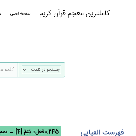
کاملترین معجم قرآن کریم
صفحه اصلی
ر
فهرست الفبایی
245.«فعل» يُتِم‌َّ [4] ← تمم