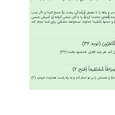
 و سر و پاها را تا مفصل [برآمدگى پشت پا] مسح كنيد! و اگر جنب
 آمده [قضاى حاجت كرده‏]، يا با آنان تماس گرفته (و آميزش جنسى
ى‏] و دستها بكشيد! خداوند نمى‏خواهد مشكلى براى شما ايجاد كند
الْكَافِرُون‌َ (توبه: 32)
ند، هر چند كافران ناخشنود باشند! (32)
ك‌َ صِرَاطَاً مُسْتَقِيمَاً (فتح: 2)
ه) و نعمتش را بر تو تمام كند و به راه راست هدايتت فرمايد (2)