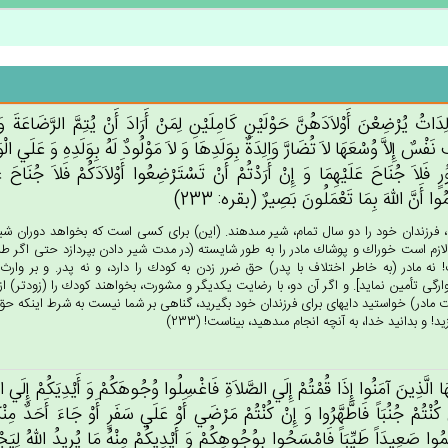
لِدَات‌ُ يُرْضِعْن‌َ أَوْلاَدَهُن‌َّ حَوْلَيْن‌ِ كَامِلَيْن‌ِ لِمَن‌ْ أَرَادَ أَنْ‌ يُتِم‌َّ الرَّضَاعَة‌َ و
‌ُ نَفْس‌ٌ إِلاَّ وُسْعَهَا لاَ تُضَارَّ وَالِدَة‌ٌ بِوَلَدِهَا وَ لاَ مَوْلُودٌ لَه‌ُ بِوَلَدِه‌ِ وَ عَلَي‌ ا
ٍ فَلاَ جُنَاح‌َ عَلَيْهِمَا وَ إِن‌ْ أَرَدْتُم‌ْ أَنْ‌ تَسْتَرْضِعُوا أَوْلاَدَكُم‌ْ فَلاَ جُنَاح‌َ عَل
ُوا أَن‌َّ الله‌َ بِمَا تَعْمَلُون‌َ بَصِيرٌ (بقره: 233)
، فرزندان خود را دو سال تمام، شير مى‏دهند. (اين) براى كسى است كه بخواهد دوران شير
 لازم است خوراك و پوشاك مادر را به طور شايسته (در مدت شير دادن بپردازد حتى اگر ط
نه مادر (به خاطر اختلاف با پدر) حق ضرر زدن به كودك را دارد، و نه پدر. و بر وارث ا
رگى تأمين نمايد]. و اگر آن دو، با رضايت يكديگر و مشورت، بخواهند كودك را (زودتر) از شي
 مادر) خواستيد دايه‏اى براى فرزندان خود بگيريد، گناهى بر شما نيست به شرط اينكه حق گ
د! و بدانيد خدا، به آنچه انجام مى‏دهيد، بيناست! (233)
ُهَا الَّذِين‌َ آمَنُوا إِذَا قُمْتُم‌ْ إِلَي‌ الصَّلاَة‌ِ فَاغْسِلُوا وُجُوهَكُم‌ْ وَ أَيْدِيَكُم‌ْ إِلَي‌ 
‌ كُنْتُم‌ْ جُنُبَاً فَاطَّهَّرُوا وَ إِنْ‌ كُنْتُمْ‌ مَرْضَي‌ أَوْ عَلَي‌ سَفَرٍ أَوْ جَاءَ أَحَدٌ مِنْ
َمُوا صَعِيدَاً طَيِّبَاً فَامْسَحُوا بِوُجُوهِكُم‌ْ وَ أَيْدِيكُمْ‌ مِنْه‌ُ مَا يُرِيدُ الله‌ُ لِيَجْعَل‌