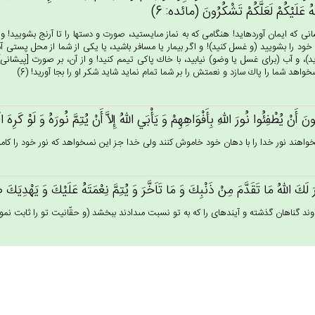
ه‌ُ عَلَيْكُم‌ْ لَعَلَّكُم‌ْ تَشْكُرُون‌َ (مائده: 6)
نى كه ايمان آورده‏ايد! هنگامى كه به نماز مى‏ايستيد، صورت و دستها را تا آرنج بشوييد!
 خود را بشوييد (و غسل كنيد)! و اگر بيمار يا مسافر باشيد، يا يكى از شما از محل پستى
يد)، و آب (براى غسل يا وضو) نيابيد، با خاك پاكى تيمم كنيد! و از آن، بر صورت [پيشان
ى‏خواهد شما را پاك سازد و نعمتش را بر شما تمام نمايد شايد شكر او را بجا آوريد! (6)
ن‌َ أَنْ‌ يُطْفِئُوا نُورَ الله‌ِ بِأَفْوَاهِهِم‌ْ وَ يَأْبَي‌ الله‌ُ إِلاَّ أَنْ‌ يُتِم‌َّ نُورَه‌ُ وَ لَوْ كَرِه‌َ 
ى‏خواهند نور خدا را با دهان خود خاموش كنند ولى خدا جز اين نمى‏خواهد كه نور خود را كامل ك
رَ لَك‌َ الله‌ُ مَا تَقَدَّم‌َ مِنْ‌ ذَنْبِك‌َ وَ مَا تَاَخَّرَ وَ يُتِم‌َّ نِعْمَتَه‌ُ عَلَيْك‌َ وَ يَهْدِيَ
وند گناهان گذشته و آينده‏اى را كه به تو نسبت مى‏دادند ببخشد (و حقّانيت تو را ثابت نمود