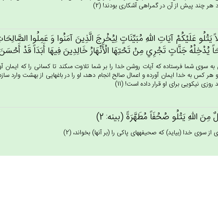
زد هر چند پيش از آن در گمراهى آشكارى بودند! (2)
 يَتْلُو عَلَيْكُم‌ْ آيَات‌ِ الله‌ِ مُبَيِّنَات‌ٍ لِيُخْرِج‌َ الَّذِين‌َ آمَنُوا وَ عَمِلُوا الصَّالِحَات‌ِ
ً يُدْخِلْه‌ُ جَنَّات‌ٍ تَجْرِي‌ مِنْ‌ تَحْتِهَا الْأَنْهَارُ خَالِدِين‌َ فِيهَا أَبَدَاً قَدْ أَحْسَن‌َ ال
به سوى شما فرستاده كه آيات روشن خدا را بر شما تلاوت مى‏كند تا كسانى را كه ايمان آور
و هر كس به خدا ايمان آورده و اعمال صالح انجام دهد، او را در باغهايى از بهشت وارد سازد
روزى نيكويى براى او قرار داده است! (11)
ٌ مِن‌َ الله‌ِ يَتْلُو صُحُفَاً مُطَهَّرَة‌ً (بينه: 2)
 از سوى خدا (بيايد) كه صحيفه‏هاى پاكى را (بر آنها) بخواند، (2)