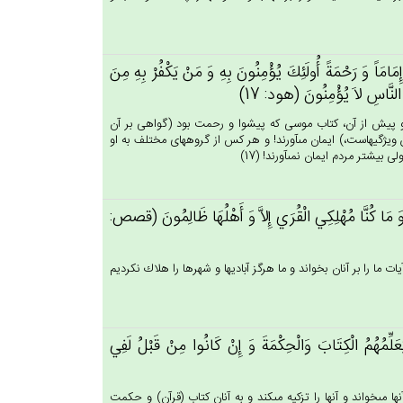
مَامَاً وَ رَحْمَة‌ً أُولَئِك‌َ يُؤْمِنُون‌َ بِه‌ِ وَ مَنْ‌ يَكْفُرْ بِه‌ِ مِن‌َ
َرَ النَّاس‌ِ لاَ يُؤْمِنُون‌َ (هود: 17)
، و پيش از آن، كتاب موسى كه پيشوا و رحمت بود (گواهى بر آن
 ويژگيهاست،) ايمان مى‏آورند! و هر كس از گروه‏هاى مختلف به او
شتر مردم ايمان نمى‏آورند! (17)
َا وَ مَا كُنَّا مُهْلِكِي‌ الْقُرَي‌ إِلاَّ وَ أَهْلُهَا ظَالِمُون‌َ (قصص:
يات ما را بر آنان بخواند و ما هرگز آباديها و شهرها را هلاك نكرديم
عَلِّمُهُم‌ُ الْكِتَاب‌َ وَالْحِكْمَة‌َ وَ إِنْ‌ كَانُوا مِنْ‌ قَبْل‌ُ لَفِي‌
‏خواند و آنها را تزكيه مى‏كند و به آنان كتاب (قرآن) و حكمت