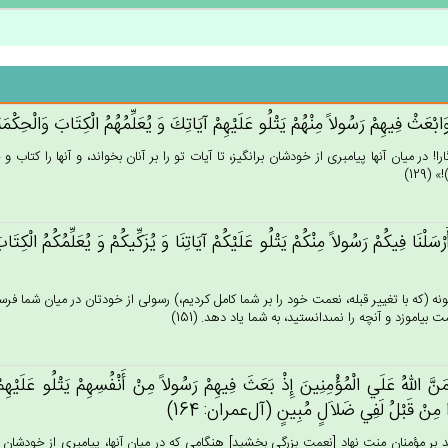
 وَابْعَث‌ْ فِيهِم‌ْ رَسُولاً مِنْهُم‌ْ يَتْلُو عَلَيْهِم‌ْ آيَاتِك‌َ وَ يُعَلِّمُهُم‌ُ الْكِتَاب‌َ وَالْحِكْمَة‌َ
را! در ميان آنها پيامبرى از خودشان برانگيز، تا آيات تو را بر آنان بخواند، و آنها را كتاب 
(129)
رْسَلْنَا فِيكُم‌ْ رَسُولاً مِنْكُم‌ْ يَتْلُو عَلَيْكُم‌ْ آيَاتِنَا وَ يُزَكِّيكُم‌ْ وَ يُعَلِّمُكُم‌ُ الْكِ
ونه (كه با تغيير قبله، نعمت خود را بر شما كامل كرديم،) رسولى از خودتان در ميان شما فرستا
بياموزد و آنچه را نمى‏دانستيد، به شما ياد دهد. (151)
َن‌َّ الله‌ُ عَلَي‌ الْمُؤْمِنِين‌َ إِذْ بَعَث‌َ فِيهِم‌ْ رَسُولاً مِن‌ْ أَنْفُسِهِم‌ْ يَتْلُو عَلَيْهِم‌ْ آ
 مِنْ‌ قَبْل‌ُ لَفِي‌ ضَلاَل‌ٍ مُبِين‌ٍ (آل‌عمران: 164)
 بر مؤمنان منت نهاد [نعمت بزرگى بخشيد] هنگامى كه در ميان آنها، پيامبرى از خودشان بران