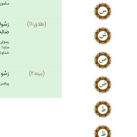
مى‏آمو
(طلاق:11)
رَسُولاً
صَالِحَا
رسولى 
سازد! 
خداوند 
(بينه:2)
رَسُول‌
پيامبرى