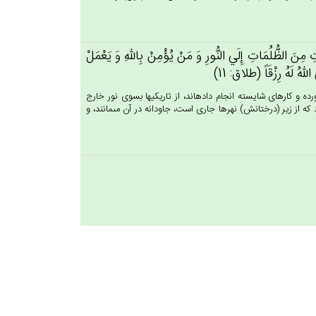
 مِن‌َ الظُّلُمَات‌ِ إِلَي‌ النُّورِ وَ مَنْ‌ يُؤْمِنْ‌ بِالله‌ِ وَ يَعْمَل‌ْ
له‌ُ لَه‌ُ رِزْقَاً (طلاق: 11)
ده و كارهاى شايسته انجام داده‏اند، از تاريكيها بسوى نور خارج
 كه از زير (درختانش) نهرها جارى است، جاودانه در آن مى‏مانند، و