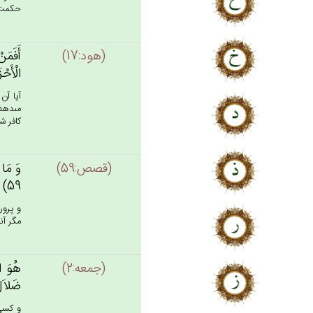
حكمت ب
(هود:17)
أَفَمَنْ
الْأَحْز
آيا آن
مى‏دهد
كافر ش
(قصص:59)
وَ مَا 
59)
و پرورد
مگر آنك
(جمعه:2)
هُوَ الّ
ضَلاَل
و كسى 