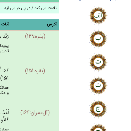
تلاوت می کند / در پی در می آید
آدرس
آیات
(بقره:129)
رَبَّنَا
پروردگا
قادرى)!» 
(بقره:151)
كَمَا أَ
151)
همان‏گ
و حكمت 
(آل‌عمران:164)
لَقَدْ م
كَانُوا
خداوند