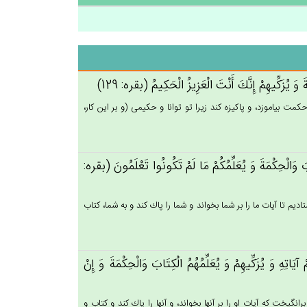
 وَ يُزَكِّيهِم‌ْ إِنَّك‌َ أَنْت‌َ الْعَزِيزُ الْحَكِيم‌ُ (بقره: 129)
و حكمت بياموزد، و پاكيزه كند زيرا تو توانا و حكيمى (و بر اين كار،
تَاب‌َ وَالْحِكْمَة‌َ وَ يُعَلِّمُكُم‌ْ مَا لَم‌ْ تَكُونُوا تَعْلَمُون‌َ (بقره:
ديم تا آيات ما را بر شما بخواند و شما را پاك كند و به شما، كتاب
يَاتِه‌ِ وَ يُزَكِّيهِم‌ْ وَ يُعَلِّمُهُم‌ُ الْكِتَاب‌َ وَالْحِكْمَة‌َ وَ إِنْ‌
گيخت كه آيات او را بر آنها بخواند، و آنها را پاك كند و كتاب و