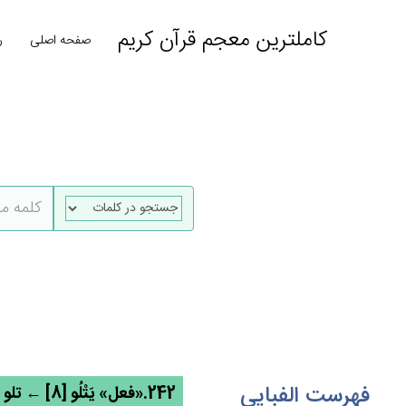
کاملترین معجم قرآن کریم
صفحه اصلی
ر
فهرست الفبایی
242.«فعل» يَتْلُو [8] ← تلو