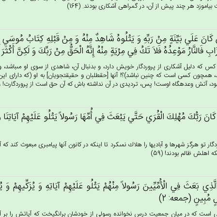
ياموزد هر چند پيش از آن، در گمراهى آشكارى بودند. (164)
‌ كَان‌َ عَلَي‌ بَيِّنَة‌ٍ مِن‌ْ رَبِّه‌ِ وَ يَتْلُوه‌ُ شَاهِدٌ مِنْه‌ُ وَ مِنْ‌ قَبْلِه‌ِ كِتَاب‌ُ مُوسَي‌ إِ
َاب‌ِ فَالنَّارُ مَوْعِدُه‌ُ فَلاَ تَك‌ُ فِي‌ مِرْيَة‌ٍ مِنْه‌ُ إِنَّه‌ُ الْحَق‌ُّ مِنْ‌ رَبِّك‌َ وَ لَكِنَّ‌ أَكْث
 كس كه دليل آشكارى از پروردگار خويش دارد، و بدنبال آن، شاهدى از سوى او مى‏باشد
، همچون كسى است كه چنين نباشد)؟! آنها [حق‏طلبان و حقيقت‏جويان‏] به او (كه داراى اين
ود، آتش وعده‏گاه اوست! پس، ترديدى در آن نداشته باش كه آن حق است از پروردگارت! ولى بي
كَان‌َ رَبُّك‌َ مُهْلِك‌َ الْقُرَي‌ حَتَّي‌ يَبْعَث‌َ فِي‌ أُمِّهَا رَسُولاً يَتْلُو عَلَيْهِم‌ْ آيَاتِن
گار تو هرگز شهرها و آباديها را هلاك نمى‏كرد تا اينكه در كانون آنها پيامبرى مبعوث كند كه آ
ه اهلش ظالم بودند! (59)
َذِي‌ بَعَث‌َ فِي‌ الْأُمِّيِّين‌َ رَسُولاً مِنْهُم‌ْ يَتْلُو عَلَيْهِم‌ْ آيَاتِه‌ِ وَ يُزَكِّيهِم‌ْ وَ يُ
‌ٍ مُبِين‌ٍ (جمعه: 2)
است كه در ميان جمعيت درس نخوانده رسولى از خودشان برانگيخت كه آياتش را بر آنها مى