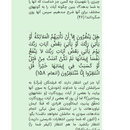
چيزى را نفهميد)، چه كسى جز خداست كه آنها را
به شما بدهد؟!» ببين چگونه آيات را به گونه‏هاى
مختلف براى آنها شرح مى‏دهيم، سپس آنها روى
مى‏گردانند! (46)
هَل‌ْ يَنْظُرُون‌َ إِلاَّ أَنْ‌ تَأْتِيَهُم‌ُ الْمَلاَئِكَة‌ُ أَوْ
يَأْتِي‌َ رَبُّك‌َ أَوْ يَأْتِي‌َ بَعْض‌ُ آيَات‌ِ رَبِّك‌َ
يَوْم‌َ يَأْتِي‌ بَعْض‌ُ آيَات‌ِ رَبِّك‌َ لاَ يَنْفَع‌ُ
نَفْسَاً إِيمَانُهَا لَم‌ْ تَكُن‌ْ آمَنَت‌ْ مِنْ‌ قَبْل‌ُ
أَوْ كَسَبَت‌ْ فِي‌ إِيمَانِهَا خَيْرَاً قُل‌ِ
انْتَظِرُوا إِنَّا مُنْتَظِرُون‌َ (انعام: 158)
آيا جز اين انتظار دارند كه فرشتگان (مرگ) به
سراغشان آيند، يا خداوند (خودش) به سوى آنها
بيايد، يا بعضى از آيات پروردگارت (و نشانه‏هاى
رستاخيز)؟! اما آن روز كه بعضى از آيات پروردگارت
تحقّق پذيرد، ايمان‏آوردن افرادى كه قبلًا ايمان
نياورده‏اند، يا در ايمانشان عمل نيكى انجام
نداده‏اند، سودى به حالشان نخواهد داشت! بگو:
« (اكنون كه شما چنين انتظارات نادرستى داريد،)
انتظار بكشيد ما هم انتظار (كيفر شما را)
مى‏كشيم!» (158)