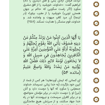
كردند، فرمان آزادى يكى و قتل ديگرى را داد)
ابراهيم گفت: «خداوند، خورشيد را از افق مشرق
مى‏آورد (اگر راست مى‏گويى كه حاكم بر جهان
هستى تويى،) خورشيد را از مغرب بياور!» (در
اينجا) آن مرد كافر، مبهوت و وامانده شد. و
خداوند، قوم ستمگر را هدايت نمى‏كند. (258)
يَا أَيُّهَا الَّذِين‌َ آمَنُوا مَن‌ْ يَرْتَدَّ مِنْكُم‌ْ عَنْ‌
دِينِه‌ِ فَسَوْف‌َ يَأْتِي‌ الله‌ُ بِقَوْم‌ٍ يُحِبُّهُم‌ْ وَ
يُحِبُّونَه‌ُ أَذِلَّة‌ٍ عَلَي‌ الْمُؤْمِنِين‌َ أَعِزَّة‌ٍ عَلَي‌
الْكَافِرين‌َ يُجَاهِدُون‌َ فِي‌ سَبِيل‌ِ الله‌ِ وَ
لاَ يَخَافُون‌َ لَوْمَة‌َ لاَئِم‌ٍ ذَلِك‌َ فَضْل‌ُ الله‌ِ
يُؤْتِيه‌ِ مَنْ‌ يَشَاءُ وَالله‌ُ وَاسِع‌ٌ عَلِيم‌ٌ
(مائده: 54)
اى كسانى كه ايمان آورده‏ايد! هر كس از شما، از
آيين خود بازگردد، (به خدا زيانى نمى‏رساند خداوند
جمعيّتى را مى‏آورد كه آنها را دوست دارد و آنان
(نيز) او را دوست دارند، در برابر مؤمنان متواضع،
و در برابر كافران سرسخت و نيرومندند آنها در راه
خدا جهاد مى‏كنند، و از سرزنش هيچ ملامتگرى