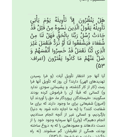
هَل‌ْ يَنْظُرُون‌َ إِلاَّ تَأْوِيلَه‌ُ يَوْم‌َ يَأْتِي‌
تَأْوِيلُه‌ُ يَقُول‌ُ الَّذِين‌َ نَسُوه‌ُ مِنْ‌ قَبْل‌ُ قَدْ
جَاءَت‌ْ رُسُل‌ُ رَبِّنَا بِالْحَق‌ِّ فَهَلْ‌ لَنَا مِنْ‌
شُفَعَاءَ فَيَشْفَعُوا لَنَا أَوْ نُرَدُّ فَنَعْمَل‌َ غَيْرَ
الَّذِي‌ كُنَّا نَعْمَل‌ُ قَدْ خَسِرُوا أَنْفُسَهُم‌ْ وَ
ضَل‌َّ عَنْهُم‌ْ مَا كَانُوا يَفْتَرُون‌َ (اعراف:
53)
آيا آنها جز انتظار تأويل آيات (و فرا رسيدن
تهديدهاى الهى) دارند؟ آن روز كه تأويل آنها فرا
رسد، (كار از كار گذشته، و پشيمانى سودى ندارد
و) كسانى كه قبلًا آن را فراموش كرده بودند
مى‏گويند: «فرستادگان پروردگار ما، حق را آوردند آيا
(امروز) شفيعانى براى ما وجود دارند كه براى ما
شفاعت كنند؟ يا (به ما اجازه داده شود به دنيا)
بازگرديم، و اعمالى غير از آنچه انجام مى‏داديم،
انجام دهيم؟!» (ولى) آنها سرمايه وجود خود را از
دست داده‏اند و معبودهايى را كه به دروغ ساخته
بودند، همگى از نظرشان: گم مى‏شوند. (نه راه
بازگشتى دارند، و نه شفيعانى!) (53)