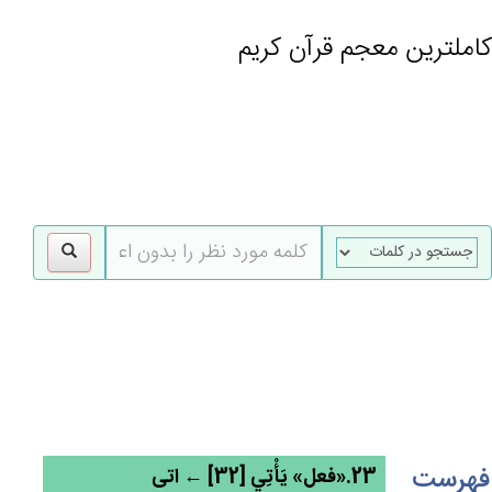
کاملترین معجم قرآن کریم
gle
tion
فهرست
23.«فعل» يَأْتِي [32] ← اتی