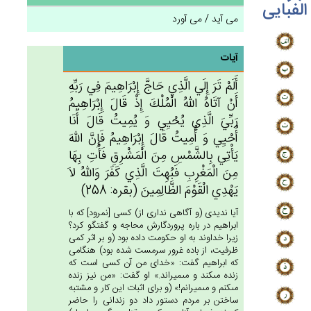
الفبایی
می آید / می آورد
آیات
أَلَم‌ْ تَرَ إِلَي‌ الَّذِي‌ حَاج‌َّ إِبْرَاهِيم‌َ فِي‌ رَبِّه‌ِ
أَن‌ْ آتَاه‌ُ الله‌ُ الْمُلْك‌َ إِذْ قَال‌َ إِبْرَاهِيم‌ُ
رَبِّي‌َ الَّذِي‌ يُحْيِي وَ يُمِيت‌ُ قَال‌َ أَنَا
أُحْيِي‌ وَ أُمِيت‌ُ قَال‌َ إِبْرَاهِيم‌ُ فَإِن‌َّ الله‌َ
يَأْتِي‌ بِالشَّمْس‌ِ مِن‌َ الْمَشْرِق‌ِ فَأْت‌ِ بِهَا
مِن‌َ الْمَغْرِب‌ِ فَبُهِت‌َ الَّذِي‌ كَفَرَ وَالله‌ُ لاَ
يَهْدِي‌ الْقَوْم‌َ الظَّالِمِين‌َ (بقره: 258)
آيا نديدى (و آگاهى ندارى از) كسى [نمرود] كه با
ابراهيم در باره پروردگارش محاجه و گفتگو كرد؟
زيرا خداوند به او حكومت داده بود (و بر اثر كمى
ظرفيت، از باده غرور سرمست شده بود) هنگامى
كه ابراهيم گفت: «خداى من آن كسى است كه
زنده مى‏كند و مى‏ميراند.» او گفت: «من نيز زنده
مى‏كنم و مى‏ميرانم!» (و براى اثبات اين كار و مشتبه
ساختن بر مردم دستور داد دو زندانى را حاضر