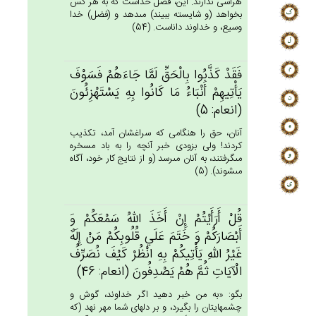
هراسى ندارند. اين، فضل خداست كه به هر كس
بخواهد (و شايسته ببيند) مى‏دهد و (فضل) خدا
وسيع، و خداوند داناست. (54)
فَقَدْ كَذَّبُوا بِالْحَق‌ِّ لَمَّا جَاءَهُم‌ْ فَسَوْف‌َ
يَأْتِيهِم‌ْ أَنْبَاءُ مَا كَانُوا بِه‌ِ يَسْتَهْزِئُون‌َ
(انعام: 5)
آنان، حق را هنگامى كه سراغشان آمد، تكذيب
كردند! ولى بزودى خبر آنچه را به باد مسخره
مى‏گرفتند، به آنان مى‏رسد (و از نتايج كار خود، آگاه
مى‏شوند). (5)
قُل‌ْ أَرَأَيْتُم‌ْ إِن‌ْ أَخَذَ الله‌ُ سَمْعَكُم‌ْ وَ
أَبْصَارَكُم‌ْ وَ خَتَم‌َ عَلَي‌ قُلُوبِكُمْ‌ مَن‌ْ إِلَه‌ٌ
غَيْرُ الله‌ِ يَأْتِيكُمْ‌ بِه‌ِ انْظُرْ كَيْف‌َ نُصَرِّف‌ُ
الْآيَات‌ِ ثُم‌َّ هُم‌ْ يَصْدِفُون‌َ (انعام: 46)
بگو: «به من خبر دهيد اگر خداوند، گوش و
چشمهايتان را بگيرد، و بر دلهاى شما مهر نهد (كه