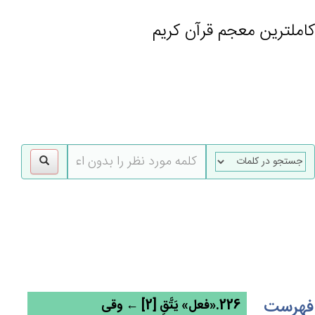
کاملترین معجم قرآن کریم
gle
tion
فهرست
226.«فعل» يَتَّق‌ِ [2] ← وقی