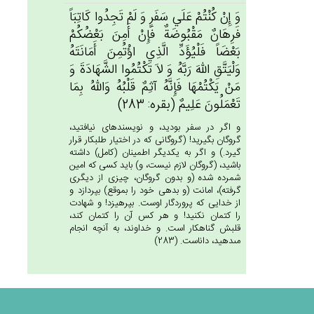
وَ إِنْ‌ كُنْتُم‌ْ عَلَي‌ سَفَرٍ وَ لَم‌ْ تَجِدُوا كَاتِبَاً
فَرِهَان‌ٌ مَقْبُوضَة‌ٌ فَإِن‌ْ أَمِن‌َ بَعْضُكُمْ‌
بَعْضَاً فَلْيُؤَدِّ الَّذِي‌ اؤْتُمِن‌َ أَمَانَتَه‌ُ
وَلْيَتَّق‌ِ الله‌َ رَبَّه‌ُ وَ لاَ تَكْتُمُوا الشَّهَادَة‌َ وَ
مَنْ‌ يَكْتُمْهَا فَإِنَّه‌ُ آثِم‌ٌ قَلْبُه‌ُ وَالله‌ُ بِمَا
تَعْمَلُون‌َ عَلِيم‌ٌ (بقره: 283)
و اگر در سفر بوديد، و نويسنده‏اى نيافتيد،
گروگان بگيريد! (گروگانى كه در اختيار طلبكار قرار
گيرد.) و اگر به يكديگر اطمينان (كامل) داشته
باشيد، (گروگان لازم نيست، و) بايد كسى كه امين
شمرده شده (و بدون گروگان، چيزى از ديگرى
گرفته)، امانت (و بدهى خود را بموقع) بپردازد و
از خدايى كه پروردگار اوست. بپرهيزد! و شهادت
را كتمان نكنيد! و هر كس آن را كتمان كند،
قلبش گناهكار است. و خداوند، به آنچه انجام
مى‏دهيد، داناست. (283)