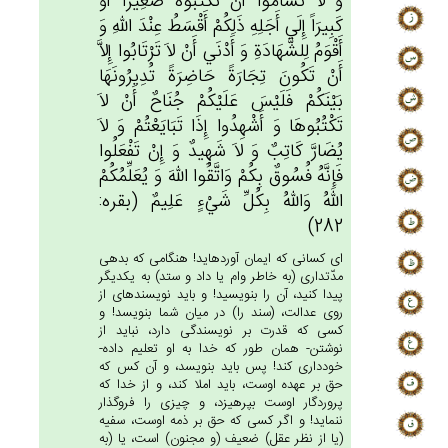
وَ لاَ تَسْأَمُوا أَنْ‌ تَكْتُبُوه‌ُ صَغِيرَاً أَوْ
كَبِيرَاً إِلَي‌ أَجَلِه‌ِ ذَلِكُم‌ْ أَقْسَط‌ُ عِنْدَ الله‌ِ وَ
أَقْوَم‌ُ لِلشَّهَادَة‌ِ وَ أَدْنَي‌ أَنْ لاَ تَرْتَابُوا إِلاَّ
أَنْ‌ تَكُون‌َ تِجَارَة‌ً حَاضِرَة‌ً تُدِيرُونَهَا
بَيْنَكُم‌ْ فَلَيْس‌َ عَلَيْكُم‌ْ جُنَاح‌ٌ أَنْ لاَ
تَكْتُبُوهَا وَ أَشْهِدُوا إِذَا تَبَايَعْتُم‌ْ وَ لاَ
يُضَارَّ كَاتِب‌ٌ وَ لاَ شَهِيدٌ وَ إِن‌ْ تَفْعَلُوا
فَإِنَّه‌ُ فُسُوق‌ٌ بِكُمْ‌ وَاتَّقُوا الله‌َ وَ يُعَلِّمُكُم‌ْ
الله‌ُ وَالله‌ُ بِكُل‌ِّ شَي‌ْءٍ عَلِيم‌ٌ (بقره:
282)
اى كسانى كه ايمان آورده‏ايد! هنگامى كه بدهى
مدّت‏دارى (به خاطر وام يا داد و ستد) به يكديگر
پيدا كنيد، آن را بنويسيد! و بايد نويسنده‏اى از
روى عدالت، (سند را) در ميان شما بنويسد! و
كسى كه قدرت بر نويسندگى دارد، نبايد از
نوشتن- همان طور كه خدا به او تعليم داده-
خوددارى كند! پس بايد بنويسد، و آن كس كه
حق بر عهده اوست، بايد املا كند، و از خدا كه
پروردگار اوست بپرهيزد، و چيزى را فروگذار
ننمايد! و اگر كسى كه حق بر ذمه اوست، سفيه
(يا از نظر عقل) ضعيف (و مجنون) است، يا (به