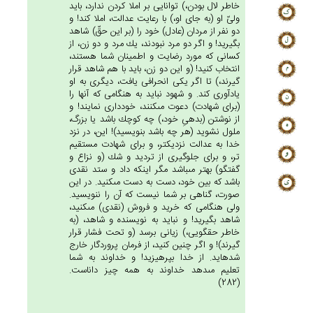
خاطر لال بودن،) توانايى بر املا كردن ندارد، بايد
ولىّ او (به جاى او،) با رعايت عدالت، املا كند! و
دو نفر از مردان (عادل) خود را (بر اين حقّ) شاهد
بگيريد! و اگر دو مرد نبودند، يك مرد و دو زن، از
كسانى كه مورد رضايت و اطمينان شما هستند،
انتخاب كنيد! (و اين دو زن، بايد با هم شاهد قرار
گيرند،) تا اگر يكى انحرافى يافت، ديگرى به او
يادآورى كند. و شهود نبايد به هنگامى كه آنها را
(براى شهادت) دعوت مى‏كنند، خوددارى نمايند! و
از نوشتن (بدهىِ خود،) چه كوچك باشد يا بزرگ،
ملول نشويد (هر چه باشد بنويسيد)! اين، در نزد
خدا به عدالت نزديكتر، و براى شهادت مستقيم
تر، و براى جلوگيرى از ترديد و شك (و نزاع و
گفتگو) بهتر مى‏باشد مگر اينكه داد و ستد نقدى
باشد كه بين خود، دست به دست مى‏كنيد. در اين
صورت، گناهى بر شما نيست كه آن را ننويسيد.
ولى هنگامى كه خريد و فروش (نقدى) مى‏كنيد،
شاهد بگيريد! و نبايد به نويسنده و شاهد، (به
خاطر حقگويى،) زيانى برسد (و تحت فشار قرار
گيرند)! و اگر چنين كنيد، از فرمان پروردگار خارج
شده‏ايد. از خدا بپرهيزيد! و خداوند به شما
تعليم مى‏دهد خداوند به همه چيز داناست.
(282)