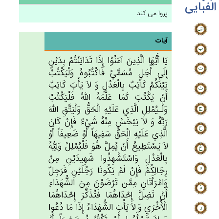
الفبایی
پروا می کند
آیات
يَا أَيُّهَا الَّذِين‌َ آمَنُوْا إِذَا تَدَايَنْتُمْ‌ بِدَيْن‌ٍ
إِلَي‌ أََجَل‌ٍ مُسَمَّي‌ً فَاكْتُبُوه‌ُ وَلْيَكْتُبْ‌
بَيْنَكُم‌ْ كَاتِب‌ٌ بِالْعَدْل‌ِ وَ لاَ يَأْب‌َ كَاتِب‌ٌ
أَنْ‌ يَكْتُب‌َ كَمَا عَلَّمَه‌ُ الله‌ُ فَلْيَكْتُب‌ْ
وَلْـيُمْلِل‌ِ الَّذِي‌ عَلَيْه‌ِ الْحَق‌ُّ وَلْيَتَّق‌ِ الله‌َ
رَبَّه‌ُ وَ لاَ يَبْخَس‌ْ مِنْه‌ُ شَيْءً فَإِنْ‌ كَان‌َ
الَّذِي‌ عَلَيْه‌ِ الْحَق‌ُّ سَفِيهَاً أَوْ ضَعِيفَاً أَوْ
لاَ يَسْتَطِيع‌ُ أَنْ‌ يُمِل‌َّ هُوَ فَلْيُمْلِل‌ْ وَلِيُّه‌ُ
بِالْعَدْل‌ِ وَاسْتَشْهِدُوا شَهِیدَيْن‌ِ مِنْ‌
رِجَالِكُم‌ْ فَإِنْ‌ لَم‌ْ يَكُونَا رَجُلَيْن‌ِ فَرَجِل‌ٌ
وَامْرَأَتَان‌ِ مِمَّن‌ تَرْضَوْن‌َ مِن‌َ الشُّهَدَاءِ
أَنْ‌ تَضِل‌َّ إِحْدَاهُمَا فَتُذَكِّرَ إِحْدَاهُمَا
الْأُخْرَي‌ وَ لاَ يَأْب‌َ الشُّهَدَاءُ إِذَا مَا دُعُوا