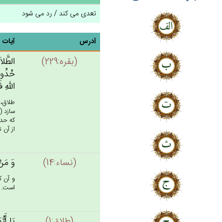
تعدی می کند / رد می شود
آدرس
آیات
(بقره:229)
الطَّلاَ
حُدُودَ
الله‌ِ ف
طلاق، 
سازد (
كه حدو
از آن ت
(نساء:14)
وَ مَنْ‌
و آن ك
است. (14
(طلاق:1)
يَا أَيّ