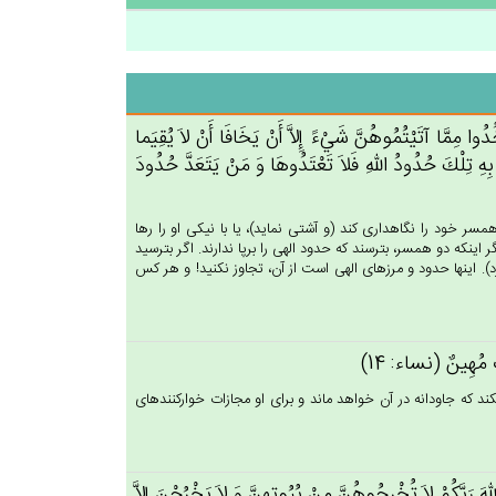
خُدُوا مِمَّا آتَيْتُمُوهُن‌َّ شَيْءً إِلاَّ أَنْ‌ يَخَافَا أَنْ لاَ يُقِيَما
 بِه‌ِ تِلْك‌َ حُدُودُ الله‌ِ فَلاَ تَعْتَدُوهَا وَ مَنْ‌ يَتَعَدَّ حُدُودَ
سر خود را نگاهدارى كند (و آشتى نمايد)، يا با نيكى او را رها
 اينكه دو همسر، بترسند كه حدود الهى را برپا ندارند. اگر بترسيد
د). اينها حدود و مرزهاى الهى است از آن، تجاوز نكنيد! و هر كس
ب‌ٌ مُهِين‌ٌ (نساء: 14)
كند كه جاودانه در آن خواهد ماند و براى او مجازات خواركننده‏اى
الله‌َ رَبَّكُم‌ْ لاَ تُخْرِجُوهُن‌َّ مِنْ‌ بُيُوتِهِن‌َّ وَ لاَ يَخْرُجْن‌َ إِلاَّ