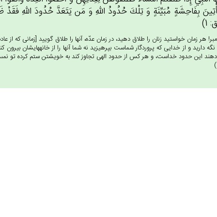
أْتِين‌َ بِفَاحِشَة‌ٍ مُبَيِّنَة‌ٍ وَ تِلْك‌َ حُدُودُ الله‌ِ وَ مَن‌ يَتَعَدَّ حُدُودَ الله‌ِ فَقَدْ ظَلَ
 1)
مبر! هر زمان خواستيد زنان را طلاق دهيد، در زمان عدّه، آنها را طلاق گوييد [زمانى كه از
ا نگه داريد و از خدايى كه پروردگار شماست بپرهيزيد نه شما آنها را از خانه‏هايشان بيرون كن
دهند اين حدود خداست، و هر كس از حدود الهى تجاوز كند به خويشتن ستم كرده تو نمى‏دا