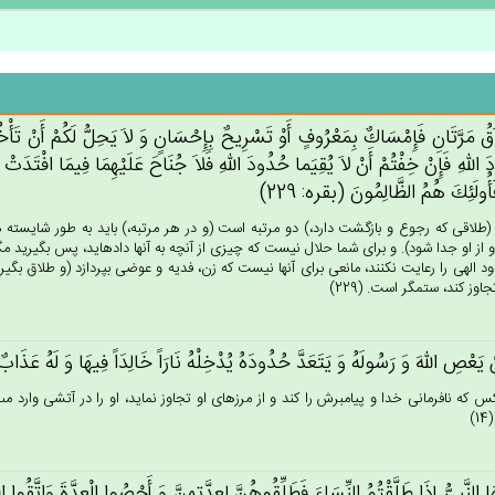
ق‌ُ مَرَّتَان‌ِ فَإِمْسَاك‌ٌ بِمَعْرُوف‌ٍ أَوْ تَسْرِيح‌ٌ بِإِحْسَان‌ٍ وَ لاَ يَحِل‌ُّ لَكُم‌ْ أَنْ‌ تَأْ
 الله‌ِ فَإِن‌ْ خِفْتُم‌ْ أَنْ لاَ يُقِيَما حُدُودَ الله‌ِ فَلاَ جُنَاح‌َ عَلَيْهِمَا فِيمَا افْتَدَت‌ْ
َأُولَئِك‌َ هُم‌ُ الظَّالِمُونَ‌ (بقره: 229)
(طلاقى كه رجوع و بازگشت دارد،) دو مرتبه است (و در هر مرتبه،) بايد به طور شايسته هم
و از او جدا شود). و براى شما حلال نيست كه چيزى از آنچه به آنها داده‏ايد، پس بگيريد مگر
د الهى را رعايت نكنند، مانعى براى آنها نيست كه زن، فديه و عوضى بپردازد (و طلاق بگير
جاوز كند، ستمگر است. (229)
 يَعْص‌ِ الله‌َ وَ رَسُولَه‌ُ وَ يَتَعَدَّ حُدُودَه‌ُ يُدْخِلْه‌ُ نَارَاً خَالِدَاً فِيهَا وَ لَه‌ُ عَذَا
س كه نافرمانى خدا و پيامبرش را كند و از مرزهاى او تجاوز نمايد، او را در آتشى وارد مى‏
)
ُهَا النَّبِي‌ُّ إِذَا طَلَّقْتُم‌ُ النِّسَاءَ فَطَلِّقُوهُن‌َّ لِعِدَّتِهِن‌َّ وَ أَحْصُوا الْعِدَّة‌َ وَاتَّقُوا 