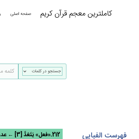
کاملترین معجم قرآن کریم
صفحه اصلی
ر
فهرست الفبایی
212.«فعل» يَتَعَدَّ [3] ← عدو