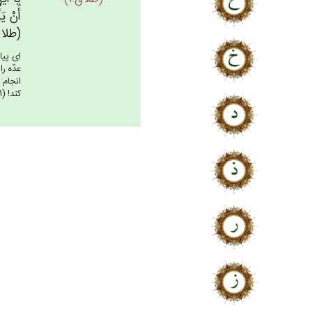
أَنْ‌ يَ
(طلاق:
اى پيا
عدّه ر
انجام 
كند! (1)