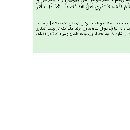
م‌َ نَفْسَه‌ُ لاَ تَدْرِي‌ لَعَل‌َّ الله‌َ يُحْدِث‌ُ بَعْدَ ذَلِك‌َ أَمْرَاً
 عادت ماهانه پاك شده و با همسرشان نزديكى نكرده باشند]، و حساب
يد و نه آنها (در دوران عدّه) بيرون روند، مگر آنكه كار زشت آشكارى
نى شايد خداوند بعد از اين، وضع تازه (و وسيله اصلاحى) فراهم