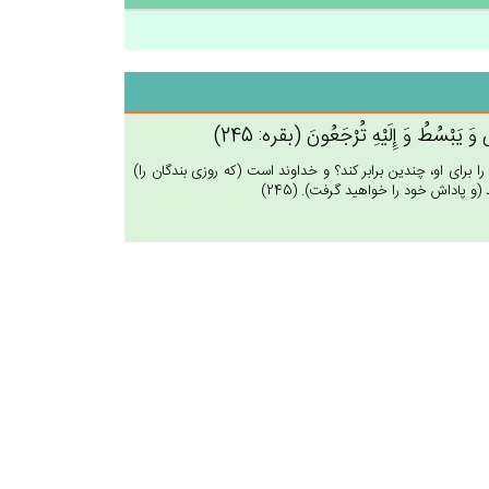
 وَ يَبْسُط‌ُ وَ إِلَيْه‌ِ تُرْجَعُون‌َ (بقره: 245)
ا براى او، چندين برابر كند؟ و خداوند است (كه روزى بندگان را)
(و پاداش خود را خواهيد گرفت). (245)