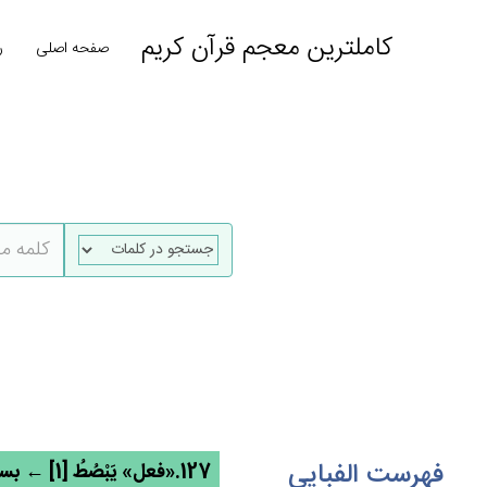
کاملترین معجم قرآن کریم
صفحه اصلی
ر
فهرست الفبایی
127.«فعل» يَبْصُط‌ُ [1] ← بسط