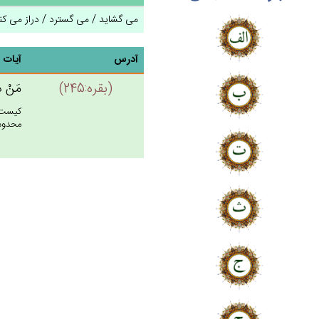
می گشاید / می گسترد / دراز می کن
آدرس
آیات
(بقره:245)
مَنْ‌ ذَ
كيست ك
محدود 