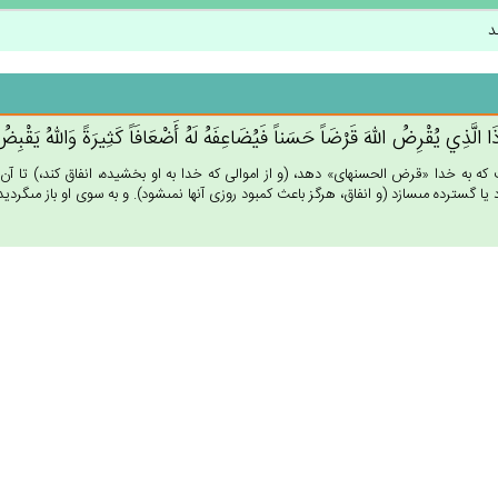
د
ا الَّذِي‌ يُقْرِض‌ُ الله‌َ قَرْضَاً حَسَناً فَيُضَاعِفَه‌ُ لَه‌ُ أَضْعَافَاً كَثِيرَة‌ً وَالله‌ُ يَقْبِض‌ُ
ه به خدا «قرض الحسنه‏اى» دهد، (و از اموالى كه خدا به او بخشيده، انفاق كند،) تا آن ر
يا گسترده مى‏سازد (و انفاق، هرگز باعث كمبود روزى آنها نمى‏شود). و به سوى او باز مى‏گرديد 