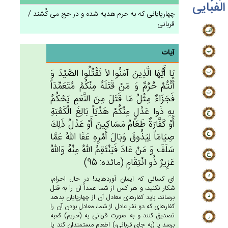
الفبایی
چهارپایانی که به حرم هدیه شده و در حج می کُشند /
قربانی
آیات
يَا أَيُّهَا الَّذِين‌َ آمَنُوا لاَ تَقْتُلُوا الصَّيْدَ وَ
أَنْتُم‌ْ حُرُم‌ٌ وَ مَنْ‌ قَتَلَه‌ُ مِنْكُمْ‌ مُتَعَمِّدَاً
فَجَزَاءٌ مِثْل‌ُ مَا قَتَل‌َ مِن‌َ النَّعَم‌ِ يَحْكُم‌ُ
بِه‌ِ ذَوا عَدْل‌ٍ مِنْكُم‌ْ هَدْيَاً بَالِغ‌َ الْكَعْبَة‌ِ
أَوْ كَفَّارَة‌ٌ طَعَام‌ُ مَسَاكِين‌َ أَوْ عَدْل‌ُ ذَلِك‌َ
صِيَامَاً لِيَذُوق‌َ وَبَال‌َ أَمْرِه‌ِ عَفَا الله‌ُ عَمَّا
سَلَف‌َ وَ مَنْ‌ عَادَ فَيَنْتَقِم‌ُ الله‌ُ مِنْه‌ُ وَالله‌ُ
عَزِيرٌ ذُو انْتِقَام‌ٍ (مائده: 95)
اى كسانى كه ايمان آورده‏ايد! در حال احرام،
شكار نكنيد، و هر كس از شما عمداً آن را به قتل
برساند، بايد كفاره‏اى معادل آن از چهارپايان بدهد
كفاره‏اى كه دو نفر عادل از شما، معادل بودن آن را
تصديق كنند و به صورت قربانى به (حريم) كعبه
برسد يا (به جاى قربانى،) اطعام مستمندان كند يا