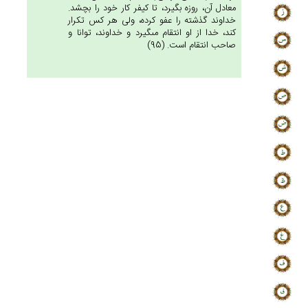
معادل آن، روزه بگيرد، تا كيفر كار خود را بچشد.
خداوند گذشته را عفو كرده، ولى هر كس تكرار
كند، خدا از او انتقام مى‏گيرد و خداوند، توانا و
صاحب انتقام است. (95)