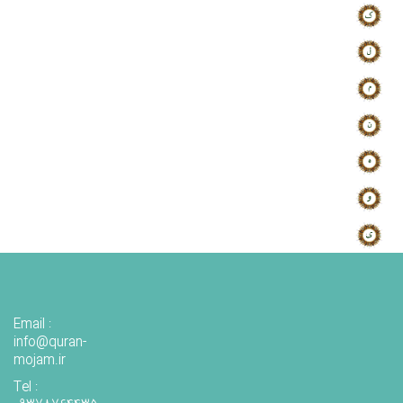
Email :
info@quran-
mojam.ir
Tel :