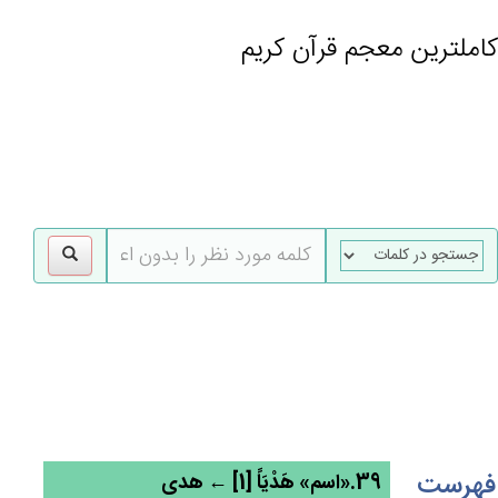
کاملترین معجم قرآن کریم
gle
tion
فهرست
39.«اسم» هَدْيَاً [1] ← هدی