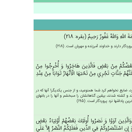
َ الله‌ِ وَالله‌ُ غَفُورٌ رَحِيم‌ٌ (بقره: 218)
گار دارند و خداوند آمرزنده و مهربان است. (218)
ي‌ بَعْضُكُمْ‌ مِنْ‌ بَعْض‌ٍ فَالَّذِين‌َ هَاجَرُوا وَ أُخْرِجُوا مِنْ‌
لَنَّهُم‌ْ جَنَّات‌ٍ تَجْرِي‌ مِنْ‌ تَحْتِهَا الْأَنْهَارُ ثَوَابَاً مِن‌ْ عِنْدِ
رد، ضايع نخواهم كرد شما همنوعيد، و از جنس يكديگر! آنها كه در
 و كشته شدند، بيقين گناهانشان را مى‏بخشم و آنها را در باغهاى
پاداشها نزد پروردگار است. (195)
الَّذِين‌َ آوَوْا وَ نَصَرُوا أُولَئِك‌َ بَعْضُهُم‌ْ أَوْلِيَاءُ بَعْض‌ٍ
إِنِ اسْتَنْصَرُوكُم‌ْ فِي‌ الدِّين‌ِ فَعَلَيْكُم‌ُ النَّصْرُ إِلاَّ عَلَي‌