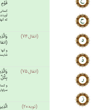
قَوْم‌ٍ 
كسانى 
آوردند
كه آنه
(انفال:74)
وَالَّذ
(انفال:
و آنها
شايسته‏
(انفال:75)
وَالَّذ
بِكُل‌ِّ
و كسان
سزاوار
(توبه:20)
الَّذِين