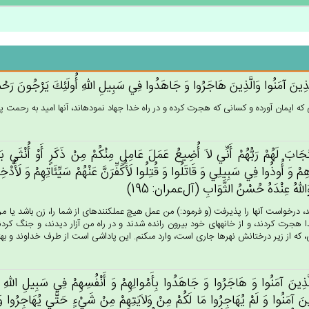
لَّذِين‌َ آمَنُوا وَالَّذِين‌َ هَاجَرُوا وَ جَاهَدُوا فِي‌ سَبِيل‌ِ الله‌ِ أُولَئِك‌َ يَرْجُون‌َ رَحْمَة‌
كه ايمان آورده و كسانى كه هجرت كرده و در راه خدا جهاد نموده‏اند، آنها اميد به رحمت پرورد
جَاب‌َ لَهُم‌ْ رَبُّهُم‌ْ أَنِّي‌ لاَ أُضِيع‌ُ عَمَل‌َ عَامِل‌ٍ مِنْكُمْ‌ مِنْ‌ ذَكَرٍ أَوْ أُنْثَ
ِم‌ْ وَ أُوذُوا فِي‌ سَبِيلِي‌ وَ قَاتَلُوا وَ قُتِلُوا لَأَُكَفِّرَن‌َّ عَنْهُمْ‌ سَيِّئَاتِهِم‌ْ وَ لَأَُدْخِ
وَالله‌ُ عِنْدَه‌ُ حُسْن‌ُ الثَّوَاب‌ِ (آل‌عمران: 195)
، درخواست آنها را پذيرفت (و فرمود:) من عمل هيچ عمل‏كننده‏اى از شما را، زن باشد يا م
ا هجرت كردند، و از خانه‏هاى خود بيرون رانده شدند و در راه من آزار ديدند، و جنگ كردند
 كه از زير درختانش نهرها جارى است، وارد مى‏كنم. اين پاداشى است از طرف خداوند و بهترين 
الَّذِين‌َ آمَنُوا وَ هَاجَرُوا وَ جَاهَدُوا بِأَمْوالِهِم‌ْ وَ أَنْفُسِهِم‌ْ فِي‌ سَبِيل‌ِ الله‌ِ وَ
ِين‌َ آمَنُوا وَ لَم‌ْ يُهَاجِرُوا مَا لَكُم‌ْ مِنْ‌ وَلاَيَتِهِمْ‌ مِنْ‌ شَي‌ْءٍ حَتَّي‌ يُهَاجِرُوا وَ 