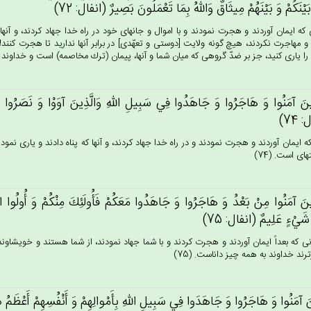
بَيْنَكُم‌ْ وَ بَيْنَهُمْ‌ مِيثَاق‌ٌ وَالله‌ُ بِمَا تَعْمَلُون‌َ بَصِيرٌ (انفال: 72)
كه ايمان آوردند و هجرت نمودند و با اموال و جانهاى خود در راه خدا جهاد كردند، و آنها كه
 و مهاجرت نكردند، هيچ گونه ولايت [دوستى و تعهّدى‏] در برابر آنها نداريد تا هجرت كنند
ا را يارى كنيد، جز بر ضدّ گروهى كه ميان شما و آنها، پيمان (ترك مخاصمه) است و خداوند به آ
ِين‌َ آمَنُوا وَ هَاجَرُوا وَ جَاهَدُوا فِي‌ سَبِيل‌ِ الله‌ِ وَالَّذِين‌َ آوَوْا وَ نَصَرُوا أُولَئِك
 74)
 كه ايمان آوردند و هجرت نمودند و در راه خدا جهاد كردند، و آنها كه پناه دادند و يارى نمو
اى است. (74)
ِين‌َ آمَنُوا مِنْ‌ بَعْدُ وَ هَاجَرُوا وَ جَاهَدُوا مَعَكُم‌ْ فَأُولَئِك‌َ مِنْكُم‌ْ وَ أُولُوا الْأَ
 شَي‌ْءٍ عَلِيم‌ٌ (انفال: 75)
ى كه بعداً ايمان آوردند و هجرت كردند و با شما جهاد نمودند، از شما هستند و خويشاوند
ترند خداوند به همه چيز داناست. (75)
‌َ آمَنُوا وَ هَاجَرُوا وَ جَاهَدَوا فِي‌ سَبِيل‌ِ الله‌ِ بِأَمْوالِهِم‌ْ وَ أَنْفُسِهِم‌ْ أَعْظَم‌ُ دَرَ