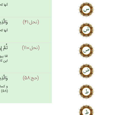
آنها كه
(نحل:41)
وَالَّذِ
آنها ك
(نحل:110)
ثُم‌َّ إ
امّا پ
اين كا
(حج:58)
وَالَّذِ
و كسان
(58)