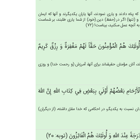
 پناه دادند و يارى نمودند، آنها ياران يكديگرند و آنها كه ايمان
! و (تنها) اگر در (حفظ) دين (خود) از شما يارى طلبند، بر شماست
نچه عمل مى‏كنيد، بيناست! (72)
‌َ هُم‌ُ الْمُؤْمِنُون‌َ حَقَّاً لَهُمْ‌ مَغْفِرَة‌ٌ وَ رِزْق‌ٌ كَرِيم‌ٌ
دند، آنان مؤمنان حقيقى‏اند براى آنها، آمرزش (و رحمت خدا) و روزى
رْحَام‌ِ بَعْضُهُم‌ْ أَوْلَي‌ بِبَعْض‌ٍ فِي‌ كِتَاب‌ِ الله‌ِ إِن‌َّ الله‌َ
ان نسبت به يكديگر، در احكامى كه خدا مقرّر داشته، (از ديگران)
جَة‌ً عِنْدَ الله‌ِ وَ أُولَئِك‌َ هُم‌ُ الْفَائِزُون‌َ (توبه: 20)