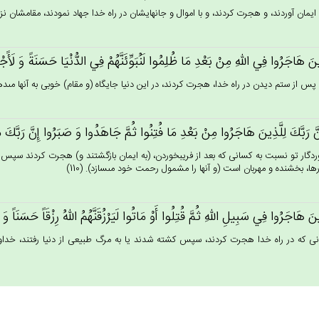
 ايمان آوردند، و هجرت كردند، و با اموال و جانهايشان در راه خدا جهاد نمودند، مقامشان نزد خ
ين‌َ هَاجَرُوا فِي‌ الله‌ِ مِنْ‌ بَعْدِ مَا ظُلِمُوا لَنُبَوِّئَنَّهُمْ‌ فِي‌ الدُّنْيَا حَسَنَة‌ً وَ لَأََج
ه پس از ستم ديدن در راه خدا، هجرت كردند، در اين دنيا جايگاه (و مقام) خوبى به آنها مى‏دهي
ِن‌َّ رَبَّك‌َ لِلَّذِين‌َ هَاجَرُوا مِنْ‌ بَعْدِ مَا فُتِنُوا ثُم‌َّ جَاهَدُوا وَ صَبَرُوا إِن‌َّ رَبَّك‌
روردگار تو نسبت به كسانى كه بعد از فريب‏خوردن، (به ايمان بازگشتند و) هجرت كردند سپس ج
رها، بخشنده و مهربان است (و آنها را مشمول رحمت خود مى‏سازد). (110)
ين‌َ هَاجَرُوا فِي‌ سَبِيل‌ِ الله‌ِ ثُم‌َّ قُتِلُوا أَوْ مَاتُوا لَيَرْزُقَنَّهُم‌ُ الله‌ُ رِزْقَاً حَسَنَاً وَ إ
ى كه در راه خدا هجرت كردند، سپس كشته شدند يا به مرگ طبيعى از دنيا رفتند، خداوند 