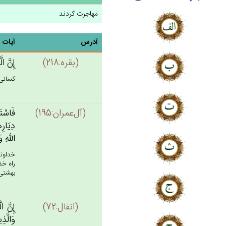
مهاجرت کردند
آدرس
آیات
(بقره:218)
إِن‌َّ ا
كسانى 
(آل‌عمران:195)
فَاسْتَ
دِيَارِه
الله‌ِ 
خداوند
راه خد
بهشتى،
(انفال:72)
إِن‌َّ 
وَالَّذ