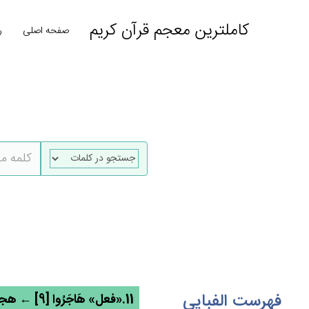
کاملترین معجم قرآن کریم
صفحه اصلی
ر
فهرست الفبایی
11.«فعل» هَاجَرُوا [9] ← هجر