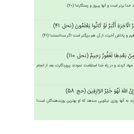
دا برتر است و آنها پيروز و رستگارند! (20)
ْرُ الْآخِرَة‌ِ أَكْبَرُ لَوْ كَانُوا يَعْلَمُون‌َ (نحل: 41)
م و پاداش آخرت، از آن هم بزرگتر است اگر مى‏دانستند! (41)
َ مِنْ‌ بَعْدِهَا لَغَفُورٌ رَحِيم‌ٌ (نحل: 110)
هاد كردند و در راه خدا استقامت نمودند پروردگارت، بعد از انجام
ِن‌َّ الله‌َ لَهُوَ خَيْرُ الرَّازِقِين‌َ (حج: 58)
به آنها روزى نيكويى مى‏دهد كه او بهترين روزى‏دهندگان است!