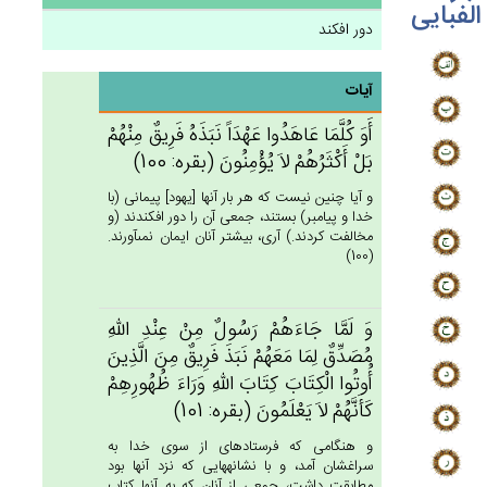
الفبایی
دور افکند
آیات
أَوَ كُلَّمَا عَاهَدُوا عَهْدَاً نَبَذَه‌ُ فَرِيق‌ٌ مِنْهُم‌ْ
بَل‌ْ أَكْثَرُهُم‌ْ لاَ يُؤْمِنُون‌َ (بقره: 100)
و آيا چنين نيست كه هر بار آنها [يهود] پيمانى (با
خدا و پيامبر) بستند، جمعى آن را دور افكندند (و
مخالفت كردند.) آرى، بيشتر آنان ايمان نمى‏آورند.
(100)
وَ لَمَّا جَاءَهُم‌ْ رَسُول‌ٌ مِن‌ْ عِنْدِ الله‌ِ
مُصَدِّق‌ٌ لِمَا مَعَهُم‌ْ نَبَذَ فَرِيق‌ٌ مِن‌َ الَّذِين‌َ
أُوتُوا الْكِتَاب‌َ كِتَاب‌َ الله‌ِ وَرَاءَ ظُهُورِهِم‌ْ
كَأَنَّهُمْ‌ لاَ يَعْلَمُون‌َ (بقره: 101)
و هنگامى كه فرستاده‏اى از سوى خدا به
سراغشان آمد، و با نشانه‏هايى كه نزد آنها بود
مطابقت داشت، جمعى از آنان كه به آنها كتاب