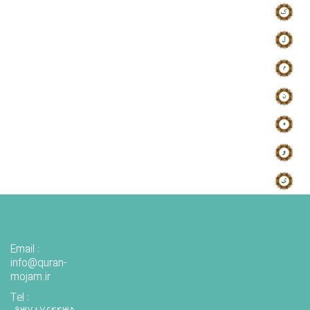
Email :
info@quran-
mojam.ir
Tel :