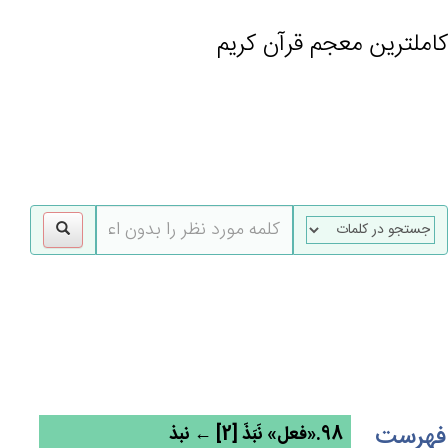
کاملترین معجم قرآن کریم
gle
tion
فهرست
98.«فعل» نَبَذَ [2] ← نبذ