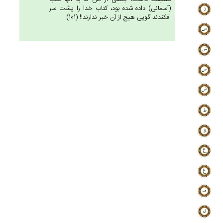
(آسمانى) داده شده بود، كتاب خدا را پشت سر
افكندند گويى هيچ از آن خبر ندارند!! (101)