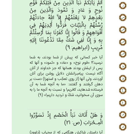
أَلَم‌ْ يَأْتِكُم‌ْ نَبَأُ الَّذِين‌َ مِنْ‌ قَبْلِكُم‌ْ قَوْم‌ِ
نُوح‌ٍ وَ عَادٍ وَ ثَمُودَ وَالَّذِين‌َ مِنْ‌
بَعْدِهِم‌ْ لاَ يَعْلَمُهُم‌ْ إِلاَّ الله‌ُ جاءَتْهُم‌ْ
رُسُلُهُم‌ْ بِالْبَيِّنات‌ِ فَرَدُّوا أَيْدِيَهُم‌ْ فِي‌
أَفْوَاهِهِم‌ْ وَ قَالُوا إِنَّا كَفَرْنَا بِمَا أُرْسِلْتُمْ‌
بِه‌ِ وَ إِنَّا لَفِي‌ شَك‌ٍّ مِمَّا تَدْعُونَنَا إِلَيْه‌ِ
مُرِيب‌ٍ (ابراهيم: 9)
آيا خبر كسانى كه پيش از شما بودند، به شما
نرسيد؟! «قوم نوح» و «عاد» و «ثمود» و آنها كه
پس از ايشان بودند همانها كه جز خداوند از آنان
آگاه نيست پيامبرانشان دلايل روشن براى آنان
آوردند، ولى آنها (از روى تعجّب و استهزا) دست بر
دهان گرفتند و گفتند: «ما به آنچه شما به آن
فرستاده شده‏ايد، كافريم! و نسبت به آنچه ما را به
سوى آن مى‏خوانيد، شكّ و ترديد داريم!» (9)
وَ هَل‌ْ أَتَاك‌َ نَبَأُ الْخَصْم‌ِ إِذْ تَسَوَّرُوا
الْمِـحْرَاب‌َ (ص: 21)
آيا داستان شاكيان هنگامى كه از محراب (داوود)