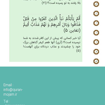
بالا رفتند به تو رسيده است؟! (21)
أَلَم‌ْ يَأْتِكُم‌ْ نَبَأُ الَّذِين‌َ كَفَرُوا مِنْ‌ قَبْل‌ُ
فَذَاقُوا وَبَال‌َ أَمْرِهِم‌ْ وَ لَهُم‌ْ عَذَاب‌ٌ أَلِيم‌ٌ
(تغابن: 5)
آيا خبر كسانى كه پيش از اين كافر شدند به شما
نرسيده است؟! (آرى) آنها طعم كيفر گناهان بزرگ
خود را چشيدند و عذاب دردناك براى آنهاست!
(5)
Email :
info@quran-
mojam.ir
Tel :