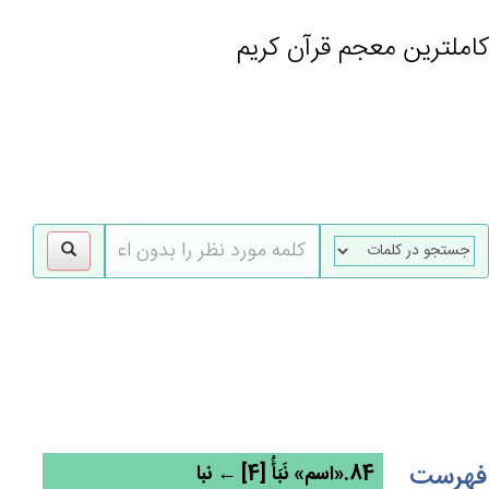
کاملترین معجم قرآن کریم
gle
tion
فهرست
84.«اسم» نَبَأُ [4] ← نبا