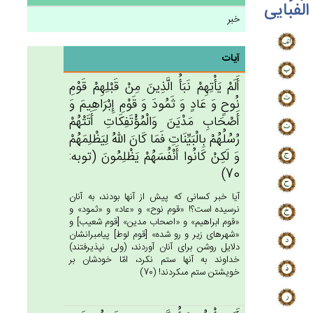
الفبایی
خبر
آیات
أَلَم‌ْ يَأْتِهِم‌ْ نَبَأُ الَّذِين‌َ مِنْ‌ قَبْلِهِم‌ْ قَوْم‌ِ
نُوح‌ٍ وَ عَادٍ وَ ثَمُودَ وَ قَوْم‌ِ إِبْرَاهِيم‌َ وَ
أَصْحَاب‌ِ مَدْيَن‌َ وَالْمُؤْتَفِكَات‌ِ أَتَتْهُم‌ْ
رُسُلُهُمْ‌ بِالْبَيِّنَات‌ِ فَمَا كَان‌َ الله‌ُ لِيَظْلِمَهُم‌ْ
وَ لَكِنْ‌ كَانُوا أَنْفُسَهُم‌ْ يَظْلِمُون‌َ (توبه:
70)
آيا خبر كسانى كه پيش از آنها بودند، به آنان
نرسيده است؟! «قوم نوح» و «عاد» و «ثمود» و
«قوم ابراهيم» و «اصحاب مدين» [قوم شعيب‏] و
«شهرهاى زير و رو شده» [قوم لوط] پيامبرانشان
دلايل روشن براى آنان آوردند، (ولى نپذيرفتند)
خداوند به آنها ستم نكرد، امّا خودشان بر
خويشتن ستم مى‏كردند! (70)