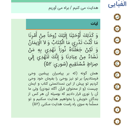
الفبایی
هدایت می کنیم / براه می آوریم
آیات
وَ كَذَلِك‌َ أَوْحَيْنَا إِلَيْك‌َ رُوحَاً مِن‌ْ أَمْرِنَا
مَا كُنْت‌َ تَدْرِي‌ مَا الْكِتَاب‌ُ وَ لاَ الْإِيمَانُ
وَ لَكِنْ‌ جَعَلْنَاه‌ُ نُورَاً نَهْدِي‌ بِه‌ِ مَنْ‌
نَشَاءُ مِن‌ْ عِبَادِنَا وَ إِنَّك‌َ لَتَهْدِي‌ إِلَي‌
صِرَاط‌ٍ مُسْتَقِيم‌ٍ (شوري: 52)
همان گونه (كه بر پيامبران پيشين وحى
فرستاديم) بر تو نيز روحى را بفرمان خود وحى
كرديم تو پيش از اين نمى‏دانستى كتاب و ايمان
چيست (و از محتواى قرآن آگاه نبودى) ولى ما
آن را نورى قرار داديم كه بوسيله آن هر كس از
بندگان خويش را بخواهيم هدايت مى‏كنيم و تو
مسلّماً به سوى راه راست هدايت مى‏كنى. (52)