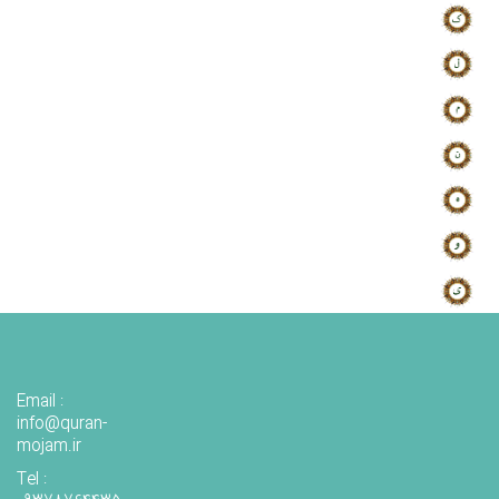
Email :
info@quran-
mojam.ir
Tel :