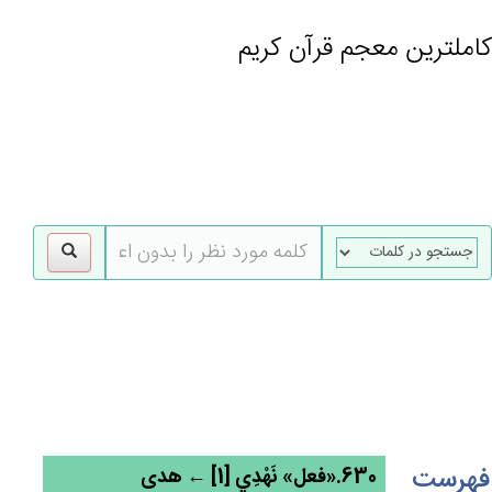
کاملترین معجم قرآن کریم
gle
tion
فهرست
630.«فعل» نَهْدِي [1] ← هدی