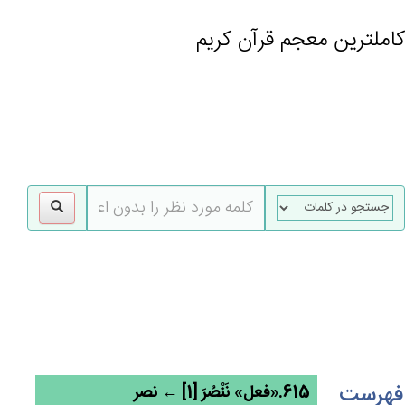
کاملترین معجم قرآن کریم
gle
tion
فهرست
615.«فعل» نَنْصُرَ [1] ← نصر