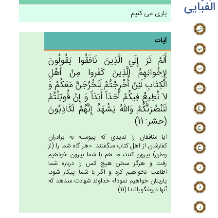
الفبایی
یاری می کنیم
آیات
أَلَم‌ْ تَرَ إِلَي‌ الَّذِين‌َ نَافَقُوا يَقُولُون‌َ
لِإِخْوانِهِم‌ُ الَّذِين‌َ كَفَروا مِن‌ْ أَهْل‌ِ
الْكِتَاب‌ِ لَئِن‌ْ أُخْرِجْتُم‌ْ لَنَخْرُجَن‌َّ مَعَكُم‌ْ وَ
لاَ نُطِيع‌ُ فِيكُم‌ْ أَحَدَاً أَبَدَاً وَ إِنْ‌ قُوتِلْتُم‌ْ
لَنَنْصُرَنَّكُم‌ْ وَالله‌ُ يَشْهَدُ إِنَّهُم‌ْ لَكَاذِبُون‌َ
(حشر: 11)
آيا منافقان را نديدى كه پيوسته به برادران
كفارشان از اهل كتاب مى‏گفتند: «هر گاه شما را (از
وطن) بيرون كنند، ما هم با شما بيرون خواهيم
رفت و هرگز سخن هيچ كس را درباره شما
اطاعت نخواهيم كرد و اگر با شما پيكار شود،
ياريتان خواهيم نمود!» خداوند شهادت مى‏دهد كه
آنها دروغگويانند! (11)