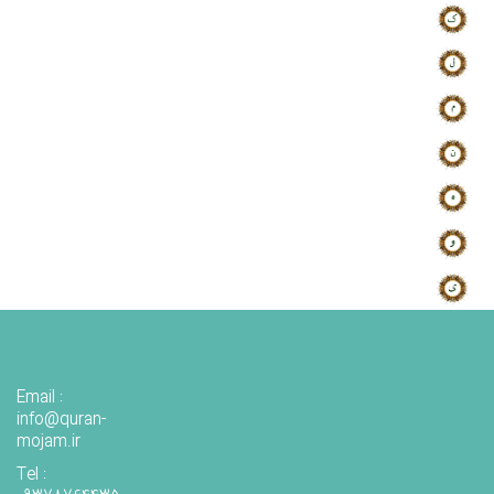
Email :
info@quran-
mojam.ir
Tel :