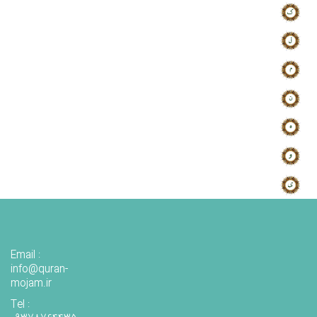
Email :
info@quran-
mojam.ir
Tel :