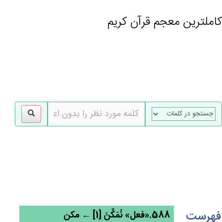
کاملترین معجم قرآن کریم
gle
tion
فهرست
588.«فعل» نُمَكِّن‌َ [1] ← مکن