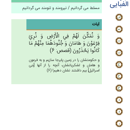
الفبایی
مسلط می گردانیم / نیرومند و تنومند می گردانیم
آیات
وَ نُمَكِّن‌َ لَهُم‌ْ فِي‌ الْأَرْض‌ِ وَ نُرِي‌َ
فِرْعَوْن‌َ وَ هَامَان‌َ وَ جُنُودَهُمَا مِنْهُمْ‌ مَا
كَانُوا يَحْذَرُون‌َ (قصص: 6)
و حكومتشان را در زمين پابرجا سازيم و به فرعون
و هامان و لشكريانشان، آنچه را از آنها [بنى
اسرائيل‏] بيم داشتند نشان دهيم! (6)