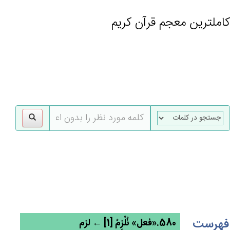
کاملترین معجم قرآن کریم
gle
tion
فهرست
580.«فعل» نُلْزِمُ [1] ← لزم