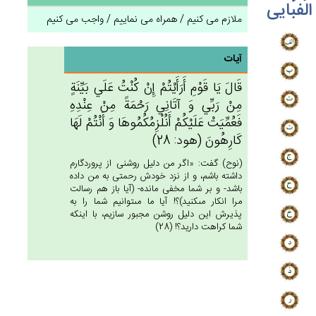
الفبایی
ملازم می کنیم / همراه می نماییم / واجب می کنیم
آیات
قَال‌َ يَا قَوْم‌ِ أَرَأَيْتُم‌ْ إِنْ‌ كُنْت‌ُ عَلَي‌ بَيِّنَة‌ٍ
مِنْ‌ رَبِّي‌ وَ آتَانِي‌ رَحْمَة‌ً مِن‌ْ عِنْدِه‌ِ
فَعُمِّيَت‌ْ عَلَيْكُم‌ْ أَنُلْزِمُكُمُوهَا وَ أَنْتُم‌ْ لَهَا
كَارِهُون‌َ (هود: 28)
(نوح) گفت: «اگر من دليل روشنى از پروردگارم
داشته باشم، و از نزد خودش رحمتى به من داده
باشد- و بر شما مخفى مانده- (آيا باز هم رسالت
مرا انكار مى‏كنيد)؟! آيا ما مى‏توانيم شما را به
پذيرش اين دليل روشن مجبور سازيم، با اينكه
شما كراهت داريد؟! (28)