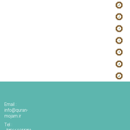
Email :
info@quran-
mojam.ir
Tel :