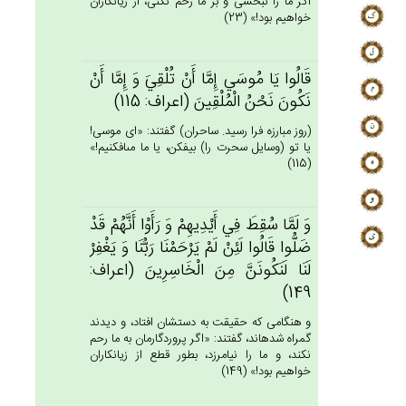
اگر ما را نبخشى و بر ما رحم نكنى، از زيانكاران
خواهيم بود!» (23)
قَالُوا يَا مُوسَي‌ إِمَّا أَن‌ْ تُلْقِي‌َ وَ إِمَّا أَن‌ْ
نَكُون‌َ نَحْن‌ُ الْمُلْقِين‌َ (اعراف: 115)
(روز مبارزه فرا رسيد. ساحران) گفتند: «اى موسى!
يا تو (وسايل سحرت را) بيفكن، يا ما مى‏افكنيم!»
(115)
وَ لَمَّا سُقِط‌َ فِي‌ أَيْدِيهِم‌ْ وَ رَأَوْا أَنَّهُم‌ْ قَدْ
ضَلُّوا قَالُوا لَئِنْ‌ لَم‌ْ يَرْحَمْنَا رَبُّنَا وَ يَغْفِرْ
لَنَا لَنَكُونَن‌َّ مِن‌َ الْخَاسِرِين‌َ (اعراف:
149)
و هنگامى كه حقيقت به دستشان افتاد، و ديدند
گمراه شده‏اند، گفتند: «اگر پروردگارمان به ما رحم
نكند، و ما را نيامرزد، بطور قطع از زيانكاران
خواهيم بود!» (149)