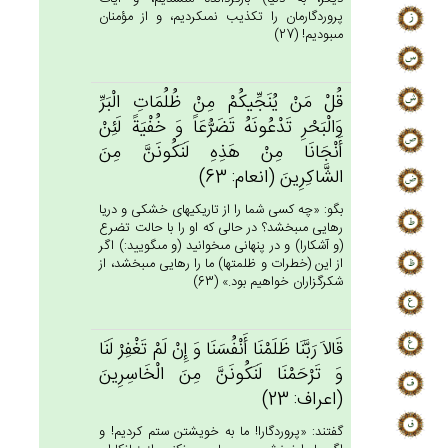
پروردگارمان را تكذيب نمى‏كرديم، و از مؤمنان
مى‏بوديم! (27)
قُل‌ْ مَنْ‌ يُنَجِّيكُمْ‌ مِنْ‌ ظُلُمَات‌ِ الْبَرِّ
وَالْبَحْرِ تَدْعُونَه‌ُ تَضَرُّعَاً وَ خُفْيَة‌ً لَئِن‌ْ
أَنْجَانَا مِنْ‌ هَذِه‌ِ لَنَكُونَن‌َّ مِن‌َ
الشَّاكِرِين‌َ (انعام: 63)
بگو: «چه كسى شما را از تاريكيهاى خشكى و دريا
رهايى مى‏بخشد؟ در حالى كه او را با حالت تضرع
(و آشكارا) و در پنهانى مى‏خوانيد (و مى‏گوييد:) اگر
از اين (خطرات و ظلمتها) ما را رهايى مى‏بخشد، از
شكرگزاران خواهيم بود.» (63)
قَالاَ رَبَّنَا ظَلَمْنَا أَنْفُسَنَا وَ إِنْ‌ لَم‌ْ تَغْفِرْ لَنَا
وَ تَرْحَمْنَا لَنَكُونَن‌َّ مِن‌َ الْخَاسِرِين‌َ
(اعراف: 23)
گفتند: «پروردگارا! ما به خويشتن ستم كرديم! و