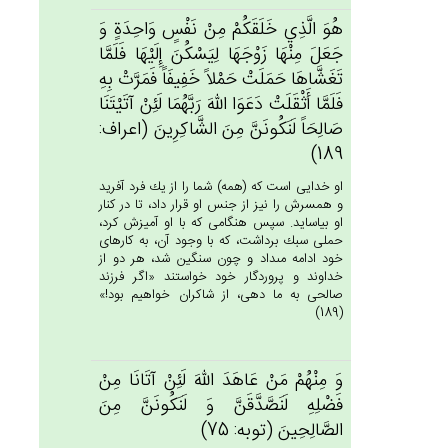
هُوَ الَّذِي‌ خَلَقَكُمْ‌ مِنْ‌ نَفْس‌ٍ وَاحِدَة‌ٍ وَ
جَعَل‌َ مِنْهَا زَوْجَهَا لِيَسْكُن‌َ إِلَيْهَا فَلَمَّا
تَغَشَّاهَا حَمَلَت‌ْ حَمْلاً خَفِيفَاً فَمَرَّت‌ْ بِه‌ِ
فَلَمَّا أَثْقَلَتْ‌ دَعَوَا الله‌َ رَبَّهُمَا لَئِن‌ْ آتَيْتَنَا
صَالِحَاً لَنَكُونَن‌َّ مِن‌َ الشَّاكِرِين‌َ (اعراف:
189)
او خدايى است كه (همه) شما را از يك فرد آفريد
و همسرش را نيز از جنس او قرار داد، تا در كنار
او بياسايد. سپس هنگامى كه با او آميزش كرد،
حملى سبك برداشت، كه با وجود آن، به كارهاى
خود ادامه مى‏داد و چون سنگين شد، هر دو از
خداوند و پروردگار خود خواستند «اگر فرزند
صالحى به ما دهى، از شاكران خواهيم بود!»
(189)
وَ مِنْهُم‌ْ مَن‌ْ عَاهَدَ الله‌َ لَئِن‌ْ آتَانَا مِنْ‌
فَضْلِه‌ِ لَنَصَّدَّقَن‌َّ وَ لَنَكُونَن‌َّ مِن‌َ
الصَّالِحِين‌َ (توبه: 75)