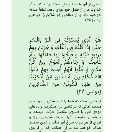
بعضى از آنها با خدا پيمان بسته بودند كه: «اگر
خداوند ما را از فضل خود روزى دهد، قطعاً صدقه
خواهيم داد و از صالحان (و شاكران) خواهيم
بود!» (75)
هُوَ الَّذِي‌ يُسَيِّرُكُم‌ْ فِي‌ الْبَرِّ وَالْبَحْرِ
حَتَّي‌ إِذَا كُنْتُم‌ْ فِي‌ الْفُلْك‌ِ وَ جَرَيْن‌َ بِهِمْ‌
بِرِيح‌ٍ طَيِّبَة‌ٍ وَ فَرِحُوا بِهَا جَاءَتْهَا رِيح‌ٌ
عَاصِف‌ٌ وَ جَاءَهُم‌ُ الْمَوْج‌ُ مِنْ‌ كُل‌ِّ
مَكَان‌ٍ وَ ظَنُّوا أَنَّهُم‌ْ أُحِيط‌َ بِهِم‌ْ دَعَوُا
الله‌َ مُخْلِصِين‌َ لَه‌ُ الدِّين‌َ لَئِن‌ْ أَنْجَيْتَنَا
مِن‌ْ هَذِه‌ِ لَنَكُونَن‌َّ مِن‌َ الشَّاكِرِين‌َ
(يونس: 22)
او كسى است كه شما را در خشكى و دريا سير
مى‏دهد زمانى كه در كشتى قرار مى‏گيريد، و بادهاى
موافق آنان را (بسوى مقصد) حركت ميدهد و
خوشحال مى‏شوند، ناگهان طوفان شديدى مى‏وزد و
امواج از هر سو به سراغ آنها مى‏آيد و گمان مى‏كنند
هلاك خواهند شد در آن هنگام، خدا را از روى