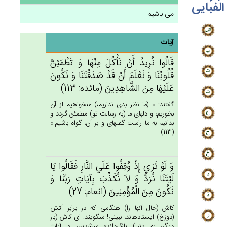
الفبایی
می باشیم
آیات
قَالُوا نُرِيدُ أَنْ‌ نَأْكُل‌َ مِنْهَا وَ تَطْمَئِن‌َّ
قُلُوبُنَا وَ نَعْلَم‌َ أَنْ‌ قَدْ صَدَقْتَنَا وَ نَكُون‌َ
عَلَيْهَا مِن‌َ الشَّاهِدِين‌َ (مائده: 113)
گفتند: « (ما نظر بدى نداريم،) مى‏خواهيم از آن
بخوريم، و دلهاى ما (به رسالت تو) مطمئن گردد و
بدانيم به ما راست گفته‏اى و بر آن، گواه باشيم.»
(113)
وَ لَوْ تَرَي‌ إِذْ وُقِفُوا عَلَي‌ النَّارِ فَقَالُوا يَا
لَيْتَنَا نُرَدُّ وَ لاَ نُكَذِّب‌َ بِآيَات‌ِ رَبِّنَا وَ
نَكُون‌َ مِن‌َ الْمُؤْمِنِين‌َ (انعام: 27)
كاش (حال آنها را) هنگامى كه در برابر آتش
(دوزخ) ايستاده‏اند، ببينى! مى‏گويند: اى كاش (بار
ديگر، به دنيا) بازگردانده مى‏شديم، و آيات