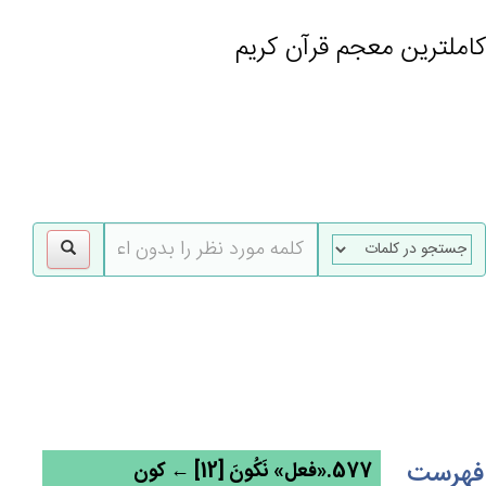
کاملترین معجم قرآن کریم
gle
tion
فهرست
577.«فعل» نَكُون‌َ [12] ← کون