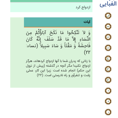
الفبایی
ازدواج کرد
آیات
وَ لاَ تَنْكِحُوا مَا نَكَح‌َ آبَاؤُكُم‌ْ مِن‌َ
النِّسَاءِ إِلاَّ مَا قَدْ سَلَف‌َ إِنَّه‌ُ كَان‌َ
فَاحِشَة‌ً وَ مَقْتَاً وَ سَاءَ سَبِيلاً (نساء:
22)
با زنانى كه پدران شما با آنها ازدواج كرده‏اند، هرگز
ازدواج نكنيد! مگر آنچه در گذشته (پيش از نزول
اين حكم) انجام شده است زيرا اين كار، عملى
زشت و تنفرآور و راه نادرستى است. (22)