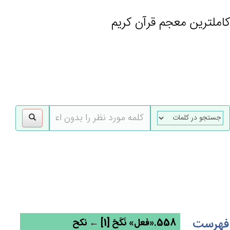
کاملترین معجم قرآن کریم
gle
tion
فهرست
558.«فعل» نَكَح‌َ [1] ← نکح