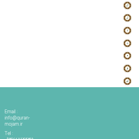
Email :
info@quran-
mojam.ir
Tel :