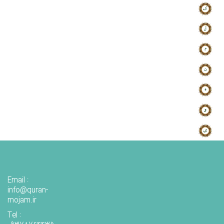
Email :
info@quran-
mojam.ir
Tel :