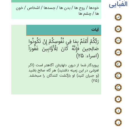
الفبایی
خودها / روح ها / بدن ها / جسدها / اشخاص / خون
ها / چشم ها
آیات
رَبُّكُم‌ْ أَعْلَم‌ُ بِمَا فِي‌ نُفُوسِكُم‌ْ إِنْ‌ تَكُونُوا
صَالِحِين‌َ فَإِنَّه‌ُ كَان‌َ لِلْأَوَّابِين‌َ غَفُورَاً
(اسراء: 25)
پروردگار شما از درون دلهايتان آگاهتر است (اگر
لغزشى در اين زمينه داشتيد) هر گاه صالح باشيد
(و جبران كنيد) او بازگشت كنندگان را مى‏بخشد.
(25)