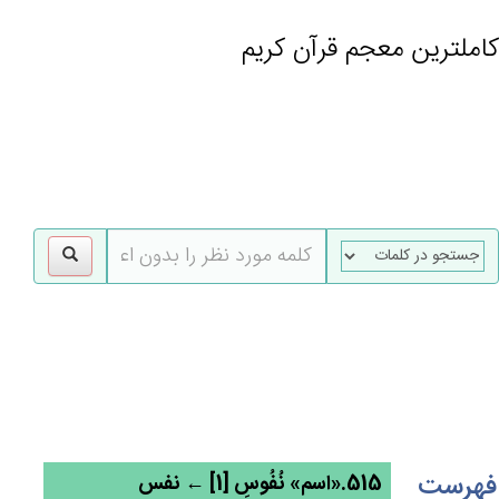
کاملترین معجم قرآن کریم
gle
tion
فهرست
515.«اسم» نُفُوسِ [1] ← نفس