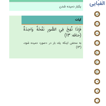
الفبایی
یکبار دمیده شدن
آیات
فَإِذَا نُفِخ‌َ فِي‌ الصُّورِ نَفْخَة‌ٌ وَاحِدَة‌ٌ
(حاقه: 13)
به محض اينكه يك بار در «صور» دميده شود،
(13)