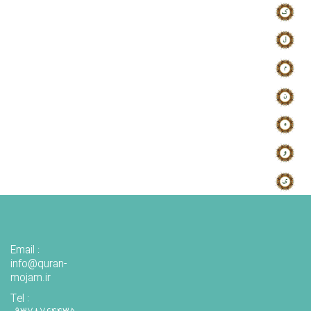
Email :
info@quran-
mojam.ir
Tel :