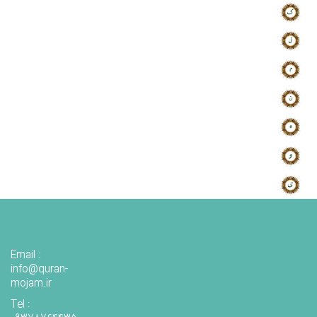
Email :
info@quran-
mojam.ir
Tel :