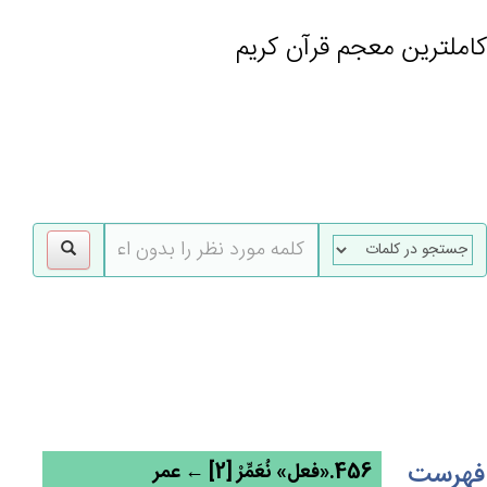
کاملترین معجم قرآن کریم
gle
tion
فهرست
456.«فعل» نُعَمِّرْ [2] ← عمر