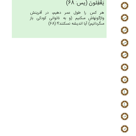
يَعْقِلُون‌َ (يس: 68)
هر كس را طول عمر دهيم، در آفرينش
واژگونه‏اش مى‏كنيم (و به ناتوانى كودكى باز
مى‏گردانيم) آيا انديشه نمى‏كنند؟! (68)