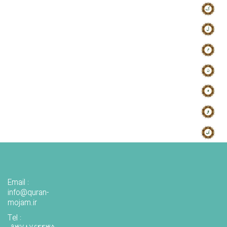
Email :
info@quran-
mojam.ir
Tel :