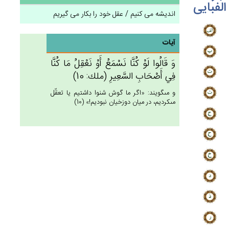
الفبایی
اندیشه می کنیم / عقل خود را بکار می گیریم
آیات
وَ قَالُوا لَوْ كُنَّا نَسْمَع‌ُ أَوْ نَعْقِل‌ُ مَا كُنَّا
فِي‌ أَصْحَاب‌ِ السَّعِيرِ (ملك: 10)
و مى‏گويند: «اگر ما گوش شنوا داشتيم يا تعقّل
مى‏كرديم، در ميان دوزخيان نبوديم!» (10)