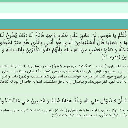
 قُلْتُم‌ْ يَا مُوسَي‌ لَن‌ْ نَصْبِرَ عَلَي‌ طَعَام‌ٍ وَاحِدٍ فَادْع‌ُ لَنَا رَبَّك‌َ يُخْرِج‌ْ لَنَا 
َا وَ بَصَلِهَا قَال‌َ أَتَسْتَبْدِلُون‌َ الَّذِي‌ هُوَ أَدْنَي‌ بِالَّذِي‌ هُوَ خَيْرٌ اهْبِطُوا مِصْ
ْكَنَة‌ُ وَ بَاءُوا بِغَضَب‌ٍ مِن‌َ الله‌ِ ذَلِك‌َ بِأَنَّهُم‌ْ كَانُوا يَكْفُرُون‌َ بِآيَات‌ِ الله‌ِ وَ يَ
ُون‌َ (بقره: 61)
 به خاطر بياوريد) زمانى را كه گفتيد: «اى موسى! هرگز حاضر نيستيم به يك نوع غذا اكتفاء ك
 سير و عدس و پيازش، براى ما فراهم سازد.» موسى گفت: «آيا غذاى پست‏تر را به جاى غذ
) در شهرى فرود آئيد زيرا هر چه خواستيد، در آنجا براى شما هست.» و (مهر) ذلت و نياز، ب
 آيات الهى، كفر مى‏ورزيدند و پيامبران را به ناحق مى‏كشتند. اينها به خاطر آن بود كه گناهكار و
َنَا أَنْ لاَ نَتَوَكَّل‌َ عَلَي‌ الله‌ِ وَ قَدْ هَدَانَا سُبُلَنَا وَ لَنَصْبِرَن‌َّ عَلَي‌ مَا آذَيْتُمُونَ
بر خدا توكّل نكنيم، با اينكه ما را به راه‏هاى (سعادت) رهبرى كرده است؟! و ما بطور مسلّ
يم)! و توكّل كنندگان، بايد فقط بر خدا توكّل كنند!» (12)