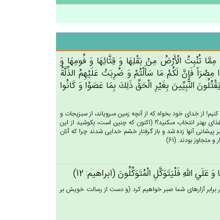
مِمَّا تُنْبِت‌ُ الْأَرْض‌ُ مِن‌ْ بَقْلِهَا وَ قِثَّائِهَا وَ فُومِهَا وَ
رَاً فَإِن‌َّ لَكُم‌ْ مَا سَأَلْتُم‌ْ وَ ضُرِبَت‌ْ عَلَيْهِم‌ُ الذِّلَّة‌ُ
قْتُلُون‌َ النَّبِيِّين‌َ بِغَيْرِ الْحَق‌ِّ ذَلِك‌َ بِمَا عَصَوْا وَ كَانُوا
نيم! از خداى خود بخواه كه از آنچه زمين مى‏روياند، از سبزيجات و
اى بهتر انتخاب مى‏كنيد؟! (اكنون كه چنين است، بكوشيد از اين
ر پيشانى آنها زده شد و باز گرفتار خشم خدايى شدند چرا كه آنان
 متجاوز بودند. (61)
ا وَ عَلَي‌ الله‌ِ فَلْيَتَوَكَّل‌ِ الْمُتَوَكِّلُون‌َ (ابراهيم: 12)
م در برابر آزارهاى شما صبر خواهيم كرد (و دست از رسالت خويش بر