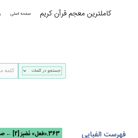
کاملترین معجم قرآن کریم
صفحه اصلی
ر
فهرست الفبایی
363.«فعل» نَصْبِرَ [2] ← صبر