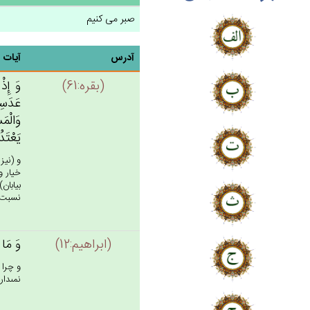
صبر می کنیم
آدرس
آیات
(بقره:61)
وَ إِذْ
عَدَسِه
وَالْمَس
يَعْتَد
و (نيز
خيار و
بيابان
نسبت به
(ابراهيم:12)
وَ مَا ل
و چرا 
نمى‏دار