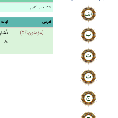
شتاب می کنیم
آدرس
آیات
(مؤمنون:56)
نُسَارِ
براى ا