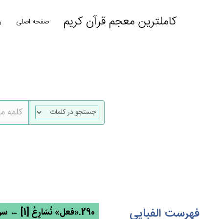
کاملترین معجم قرآن کریم
صفحه اصلی
ر
فهرست الفبایی
290.«فعل» نُسَارِع‌ُ [1] ← سرع