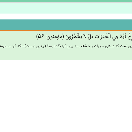
ع‌ُ لَهُم‌ْ فِي‌ الْخَيْرَات‌ِ بَلْ‌ لاَ يَشْعُرُون‌َ (مؤمنون: 56)
ين است كه درهاى خيرات را با شتاب به روى آنها بگشاييم!! (چنين نيست) بلكه آنها نمى‏فهمند