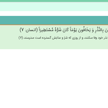
‌َ بِالنَّذْرِ وَ يَخَافُون‌َ يَوْمَاً كَان‌َ شَرُّه‌ُ مُسْتَطِيرَاً (انسان: 7)
 نذر خود وفا مى‏كنند، و از روزى كه شرّ و عذابش گسترده است مى‏ترسند، (7)