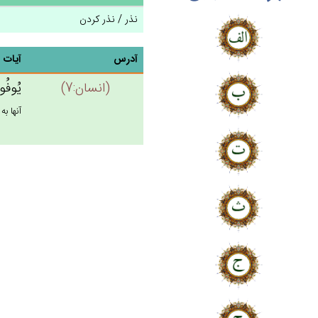
نذر / نذر کردن
آدرس
آیات
(انسان:7)
يُوفُون
آنها به