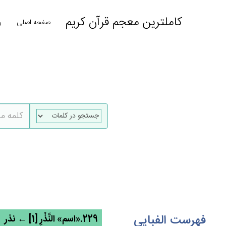
کاملترین معجم قرآن کریم
صفحه اصلی
ر
فهرست الفبایی
229.«اسم» النَّذْرِ [1] ← نذر