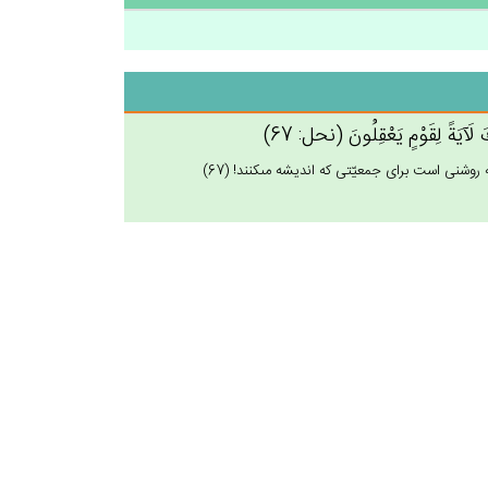
َ لَآيَة‌ً لِقَوْم‌ٍ يَعْقِلُون‌َ (نحل: 67)
روشنى است براى جمعيّتى كه انديشه مى‏كنند! (67)