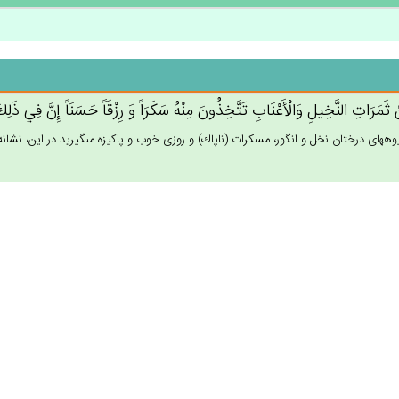
 ثَمَرَات‌ِ النَّخِيل‌ِ وَالْأَعْنَاب‌ِ تَتَّخِذُون‌َ مِنْه‌ُ سَكَرَاً وَ رِزْقَاً حَسَنَاً إِن‌َّ فِي‌ ذَلِك‌
يوه‏هاى درختان نخل و انگور، مسكرات (ناپاك) و روزى خوب و پاكيزه مى‏گيريد در اين، نشانه 