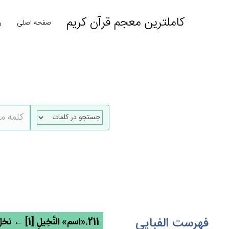
کاملترین معجم قرآن کریم
صفحه اصلی
ر
فهرست الفبایی
211.«اسم» النَّخِيل‌ِ [1] ← نخل