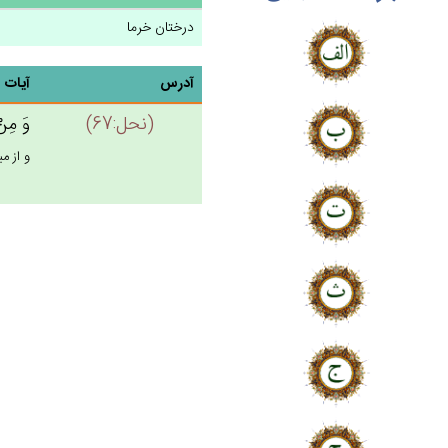
درختان خرما
آدرس
آیات
(نحل:67)
وَ مِنْ‌
و از م