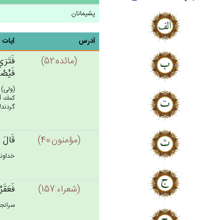
پشیمانان
آدرس
آیات
(مائده:52)
فَتَرَي‌
فَيُصْب
(ولى) 
كمك آن
گردند! (2
(مؤمنون:40)
قَال‌َ 
خداوند
(شعراء:157)
فَعَقَر
سرانجا