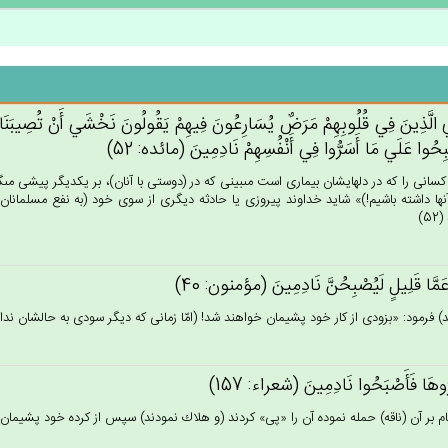
 الَّذِين‌َ فِي‌ قُلُوبِهِمْ‌ مَرَض‌ٌ يُسَارِعُون‌َ فِيهِم‌ْ يَقُولُون‌َ نَخْشَي‌ أَنْ‌ تُصِيبَنَا دَائِر
ِحُوا عَلَي‌ مَا أَسَرُّوا فِي‌ أَنْفُسِهِم‌ْ نَادِمِين‌َ (مائده: 52)
كسانى را كه در دلهايشان بيمارى است مى‏بينى كه در (دوستى با آنان)، بر يكديگر پيشى مى‏گيرن
ها داشته باشيم!)» شايد خداوند پيروزى يا حادثه ديگرى از سوى خود (به نفع مسلمانان)
5)
عَمَّا قَلِيل‌ٍ لَيُصْبِحُن‌َّ نَادِمِين‌َ (مؤمنون: 40)
) فرمود: «بزودى از كار خود پشيمان خواهند شد! (امّا زمانى كه ديگر سودى به حالشان ندارد.)
ُوهَا فَأَصْبَحُوا نَادِمِين‌َ (شعراء: 157)
م بر آن (ناقه) حمله نموده آن را «پى» كردند (و هلاك نمودند) سپس از كرده خود پشيمان شدند