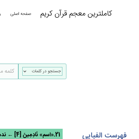
کاملترین معجم قرآن کریم
صفحه اصلی
ر
فهرست الفبایی
21.«اسم» نَادِمِين‌َ [4] ← ندم