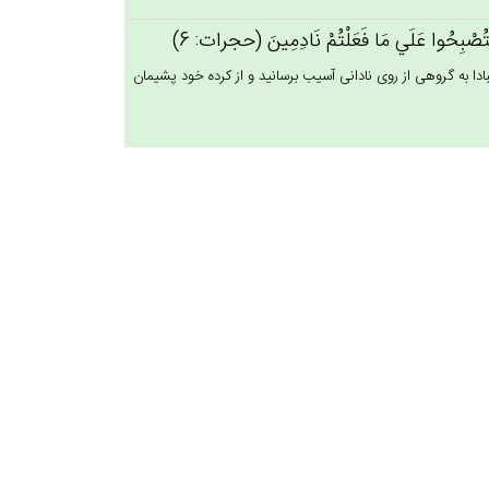
لَة‌ٍ فَتُصْبِحُوا عَلَي‌ مَا فَعَلْتُم‌ْ نَادِمِين‌َ (حجرات: 6)
ادا به گروهى از روى نادانى آسيب برسانيد و از كرده خود پشيمان