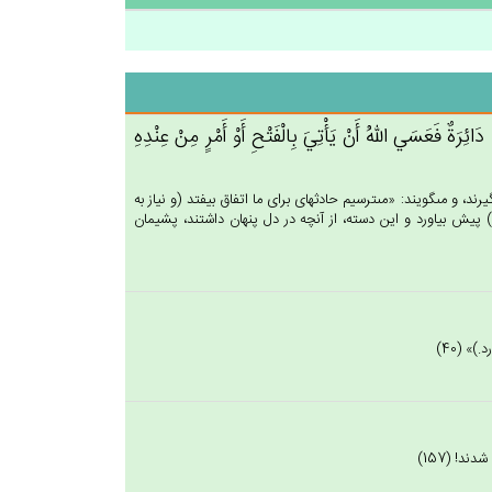
َة‌ٌ فَعَسَي‌ الله‌ُ أَنْ‌ يَأْتِي‌َ بِالْفَتْح‌ِ أَوْ أَمْرٍ مِن‌ْ عِنْدِه‌ِ
د، و مى‏گويند: «مى‏ترسيم حادثه‏اى براى ما اتفاق بيفتد (و نياز به
 پيش بياورد و اين دسته، از آنچه در دل پنهان داشتند، پشيمان
» (40)
! (157)