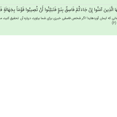
ُهَا الَّذِين‌َ آمَنُوا إِنْ‌ جَاءَكُم‌ْ فَاسِق‌ٌ بِنَبَإٍ فَتَبَيَّنُوا أَنْ‌ تُصِيبُوا قَوْمَاً بِجَهَا
نى كه ايمان آورده‏ايد! اگر شخص فاسقى خبرى براى شما بياورد، درباره آن تحقيق كنيد، مب
)