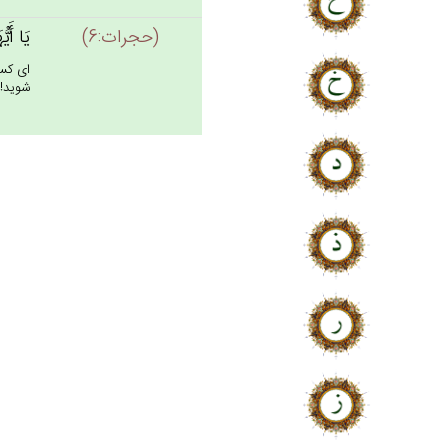
(حجرات:6)
يَا أَيّ
اى كسا
شويد! (6