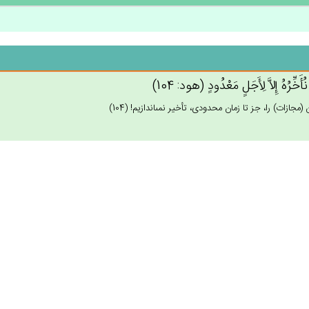
ُأَخِّرُه‌ُ إِلاَّ لِأَجَل‌ٍ مَعْدُودٍ (هود: 104)
 (مجازات) را، جز تا زمان محدودى، تأخير نمى‏اندازيم! (104)