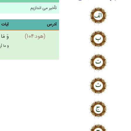
تأخیر می اندازیم
آدرس
آیات
(هود:104)
وَ مَا ن
و ما آن